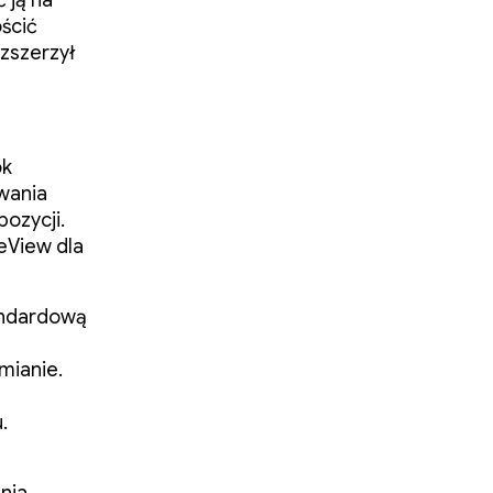
ścić
ozszerzył
ok
wania
ozycji.
eView dla
andardową
mianie.
u.
nia