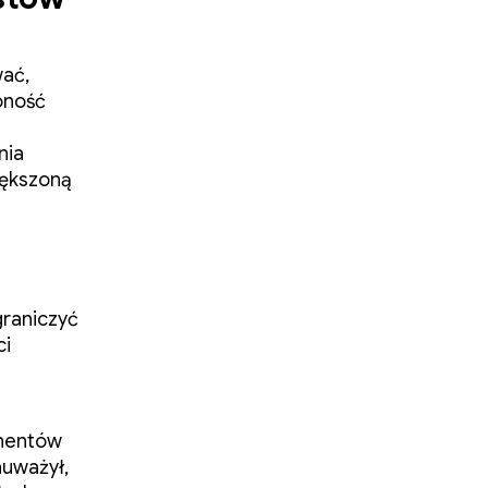
wać,
oność
nia
iększoną
raniczyć
ci
onentów
auważył,