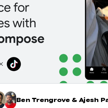
Ben Trengrove
&
Ajesh P