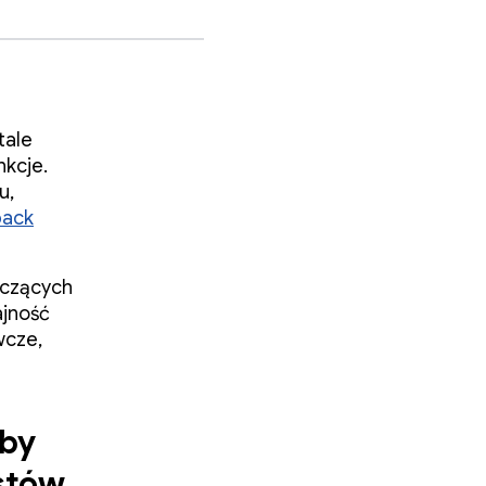
tale
nkcje.
u,
pack
yczących
ajność
wcze,
aby
stów