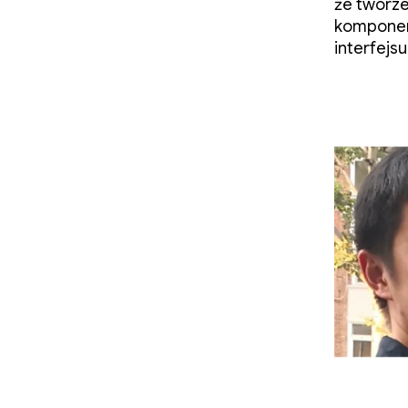
że tworze
komponen
interfejs