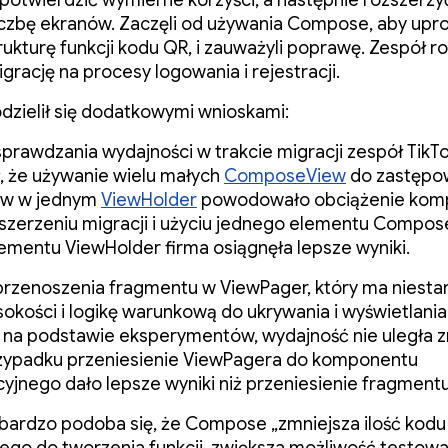
iczbę ekranów. Zaczęli od używania Compose, aby upro
rukturę funkcji kodu QR, i zauważyli poprawę. Zespół r
igrację na procesy logowania i rejestracji.
dzielił się dodatkowymi wnioskami:
prawdzania wydajności w trakcie migracji zespół TikT
ł, że używanie wielu małych
ComposeView
do zastępo
w w jednym
ViewHolder
powodowało obciążenie komp
zszerzeniu migracji i użyciu jednego elementu Compos
ementu ViewHolder firma osiągnęła lepsze wyniki.
przenoszenia fragmentu w ViewPager, który ma niest
sokości i logikę warunkową do ukrywania i wyświetlania
u na podstawie eksperymentów, wydajność nie uległa z
zypadku przeniesienie ViewPagera do komponentu
jnego dało lepsze wyniki niż przeniesienie fragment
bardzo podoba się, że Compose „zmniejsza ilość kodu
o do tworzenia funkcji, zwiększa możliwość testowa