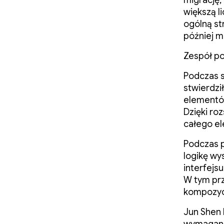
większą l
ogólną st
później m
Zespół po
Podczas s
stwierdzi
elementó
Dzięki ro
całego el
Podczas 
logikę wy
interfejs
W tym pr
kompozycy
Jun Shen 
wymaganeg