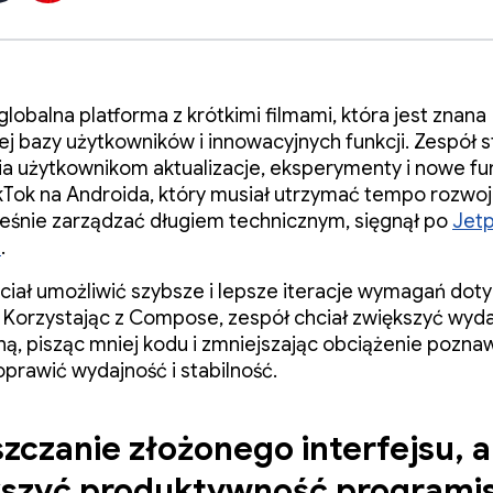
globalna platforma z krótkimi filmami, która jest znana
j bazy użytkowników i innowacyjnych funkcji. Zespół s
a użytkownikom aktualizacje, eksperymenty i nowe fu
kTok na Androida, który musiał utrzymać tempo rozwoj
eśnie zarządzać długiem technicznym, sięgnął po
Jet
e
.
ciał umożliwić szybsze i lepsze iteracje wymagań dot
 Korzystając z Compose, zespół chciał zwiększyć wyd
jną, pisząc mniej kodu i zmniejszając obciążenie pozna
oprawić wydajność i stabilność.
zczanie złożonego interfejsu, 
kszyć produktywność programi