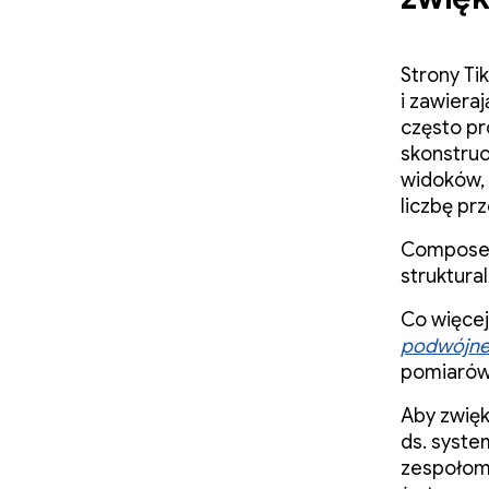
Strony Ti
i zawier
często pr
skonstruo
widoków,
liczbę pr
Compose 
struktura
Co więcej
podwójne
pomiarów
Aby zwię
ds. syste
zespołom 