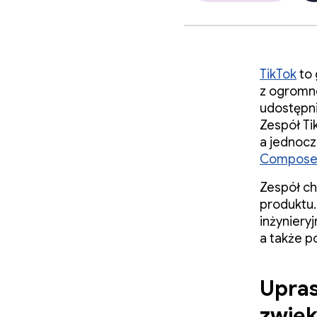
TikTok
to 
z ogromne
udostępni
Zespół Ti
a jednocz
Compos
Zespół ch
produktu.
inżyniery
a także p
Upras
zwię