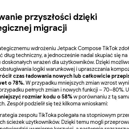
anie przyszłości dzięki
egicznej migracji
rategicznemu wdrożeniu Jetpack Compose TikTok zdoł
ć dług techniczny, a jednocześnie nadal skupiać się na
 doskonałych wrażeń dla użytkowników. Dzięki możliw
obsługiwania logiki warunkowej i upraszczania kompoz
rócił czas ładowania nowych lub całkowicie przepi
wet o 78%.
W przypadku mniejszych zmian wzrost wyni
przypadku pełnych zmian i nowych funkcji – 70–80%. 
niejszyć rozmiar kodu o 58%
w porównaniu z tą samą
h. Zespół podzielił się też kilkoma wnioskami:
rategia zespołu TikToka polegała na stopniowym prz
ch ścieżek użytkowników. Dzięki temu mogli przeprow
 potwierdzić wymierne korzyści, a następnie rozszerzyć