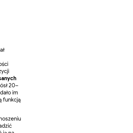
ał
ości
ycji
sanych
ósł 20–
Udało im
 funkcją
enoszeniu
adzić
 ją na