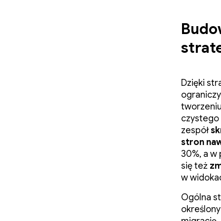
Budow
strat
Dzięki st
ograniczy
tworzeniu
czystego 
zespół
sk
stron na
30%, a w 
się też
zm
w widokac
Ogólna st
określony
migrację,