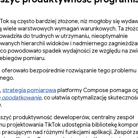
kTok są często bardziej złożone, niż mogłoby się wyda
ają wiele warstwowych wymagań warunkowych. Ta złoż
owadziła do trudnych w utrzymaniu, nieoptymalnie
wanych hierarchii widoków i nadmiernego zagnieżdża
 co powodowało spadek wydajności ze względu na zw
zebiegów pomiaru.
oferowało bezpośrednie rozwiązanie tego problemu
lnego.
,
strategia pomiarowa
platformy Compose pomaga og
 opodatkowanie
, co ułatwia optymalizację skutecznoś
.
kszyć produktywność deweloperów, centralny zespół
mu projektowania TikTok udostępnia bibliotekę komp
pracującym nad różnymi funkcjami aplikacji. Zespół z