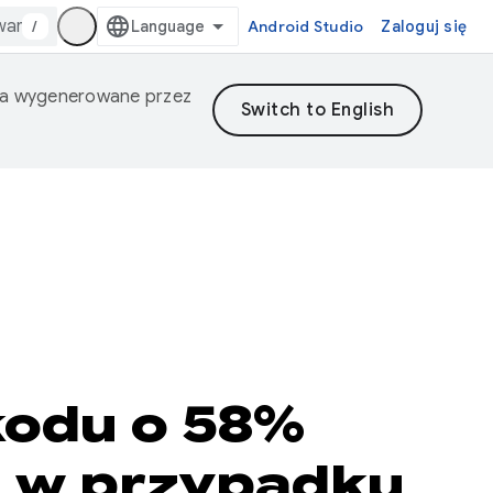
/
Android Studio
Zaloguj się
nia wygenerowane przez
kodu o 58%
ji w przypadku