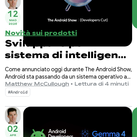
12
MAG
2026
Novità sui prodotti
Sviluppare per il
sistema di intelligence
su Android
Come annunciato oggi durante The Android Show,
Android sta passando da un sistema operativo a
un sistema di intelligence, creando maggiori
Matthew McCullough
•
Lettura di 4 minuti
opportunità di coinvolgimento con le tue app.
#Android
02
APR