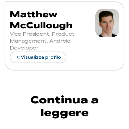
Matthew
McCullough
Vice President, Product
Management, Android
Developer
read_more
Visualizza profilo
Continua a
leggere