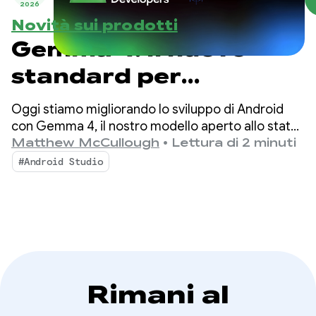
2026
Novità sui prodotti
Gemma 4: il nuovo
standard per
l'intelligence agentica
Oggi stiamo migliorando lo sviluppo di Android
locale su Android
con Gemma 4, il nostro modello aperto allo stato
dell'arte più recente progettato con funzionalità
Matthew McCullough
•
Lettura di 2 minuti
di ragionamento complesso e di chiamata di
#Android Studio
strumenti autonomi.
Rimani al