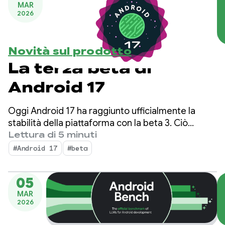
MAR
2026
Novità sul prodotto
La terza beta di
Android 17
Oggi Android 17 ha raggiunto ufficialmente la
stabilità della piattaforma con la beta 3. Ciò
significa che la superficie API è bloccata. Puoi
Lettura di 5 minuti
eseguire i test di compatibilità finali e inviare le
#Android 17
#beta
app destinate ad Android 17 al Play Store.
05
MAR
2026