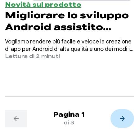
Novità sul prodotto
Migliorare lo sviluppo
Android assistito
dall'AI e migliorare i
Vogliamo rendere più facile e veloce la creazione
LLM con Android
di app per Android di alta qualità e uno dei modi in
cui ti aiutiamo a essere più produttivo è mettere
Lettura di 2 minuti
Bench
l'AI a portata di mano.
Pagina 1
arrow_back
arrow_forward
di 3