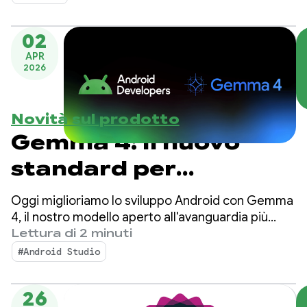
02
APR
2026
Novità sul prodotto
Gemma 4: il nuovo
standard per
l'intelligence degli
Oggi miglioriamo lo sviluppo Android con Gemma
agenti locali su
4, il nostro modello aperto all'avanguardia più
recente progettato con funzionalità di
Lettura di 2 minuti
Android
ragionamento complesso e chiamata di strumenti
#Android Studio
autonomi.
26