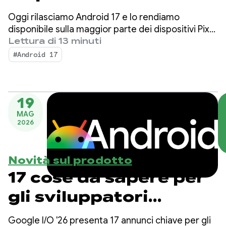
Oggi rilasciamo Android 17 e lo rendiamo
disponibile sulla maggior parte dei dispositivi Pixel
supportati. Nei prossimi mesi saranno disponibili
Lettura di 13 minuti
nuovi dispositivi con Android 17.
#Android 17
19
MAG
2026
Novità sul prodotto
17 cose da sapere per
gli sviluppatori
Android al Google I/O
Google I/O '26 presenta 17 annunci chiave per gli