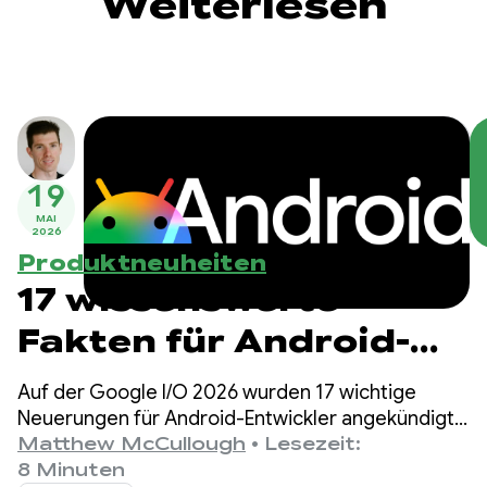
Weiterlesen
19
MAI
2026
Produktneuheiten
17 wissenswerte
Fakten für Android-
Entwickler von der
Auf der Google I/O 2026 wurden 17 wichtige
Google I/O!
Neuerungen für Android-Entwickler angekündigt,
die sich auf agentengesteuerte Produktivität,
Matthew McCullough
•
Lesezeit:
Compose First als UI-Standard sowie
8 Minuten