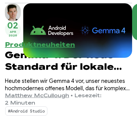
02
APR
2026
Produktneuheiten
Gemma 4: Der neue
Standard für lokale
agentenbasierte KI
Heute stellen wir Gemma 4 vor, unser neuestes
auf Android-Geräten
hochmodernes offenes Modell, das für komplexes
Reasoning und autonomes Aufrufen von Tools
Matthew McCullough
•
Lesezeit:
entwickelt wurde.
2 Minuten
#Android Studio