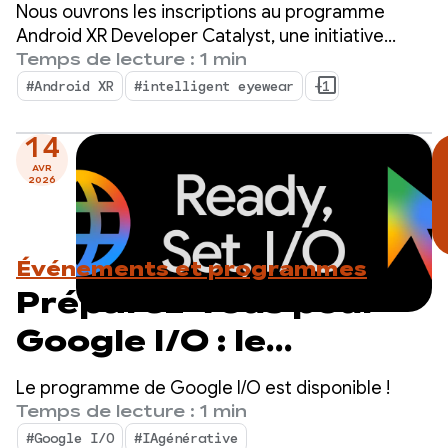
Android XR Developer
Nous ouvrons les inscriptions au programme
Catalyst : inscrivez-
Android XR Developer Catalyst, une initiative
dédiée visant à accélérer le développement
Temps de lecture : 1 min
vous dès maintenant !
d'applications Android XR prêtes à être lancées
#Android XR
#intelligent eyewear
+1
au cours de l'année prochaine.
14
AVR
2026
Événements et programmes
Préparez-vous pour
Google I/O : le
programme de la
Le programme de Google I/O est disponible !
diffusion en direct est
Temps de lecture : 1 min
#Google I/O
#IAgénérative