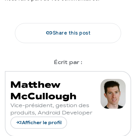
link
Share this post
Écrit par :
Matthew
McCullough
Vice-président, gestion des
produits, Android Developer
read_more
Afficher le profil