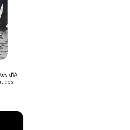
es d'IA
nt des