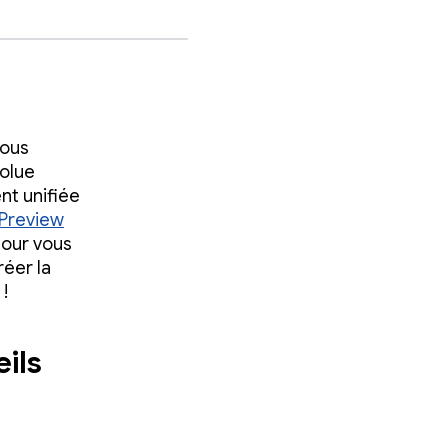
nous
volue
t unifiée
Preview
pour vous
réer la
!
ils