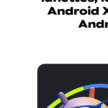
Android X
Andr