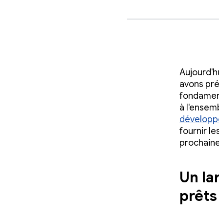
Aujourd'h
avons pré
fondament
à l'ensem
développ
fournir le
prochaine
Un la
prêts