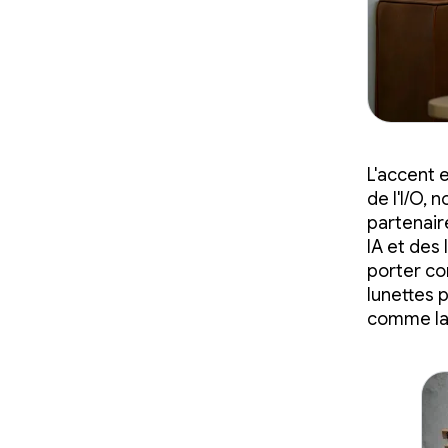
L'accent e
de l'I/O,
partenair
IA et des
porter co
lunettes 
comme la 