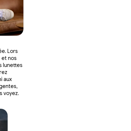
ée. Lors
 et nos
 lunettes
rrez
i aux
igentes,
s voyez.