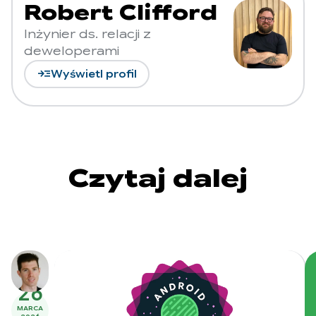
Robert Clifford
Inżynier ds. relacji z
deweloperami
read_more
Wyświetl profil
Czytaj dalej
26
MARCA