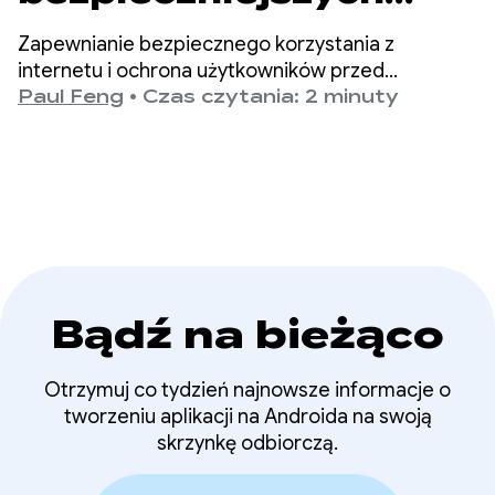
treści w Google Play
Zapewnianie bezpiecznego korzystania z
dostosowanych do
internetu i ochrona użytkowników przed
szkodliwymi treściami to dla nas w Google Play
Paul Feng
•
Czas czytania: 2 minuty
wieku
priorytet.
Bądź na bieżąco
Otrzymuj co tydzień najnowsze informacje o
tworzeniu aplikacji na Androida na swoją
skrzynkę odbiorczą.