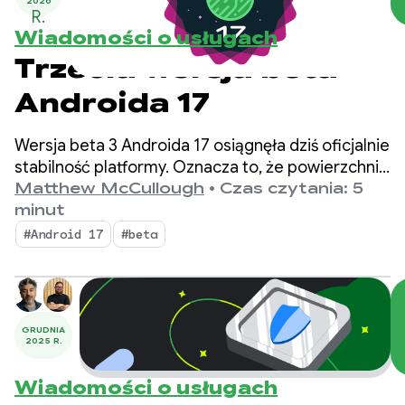
2026
R.
Wiadomości o usługach
Trzecia wersja beta
Androida 17
Wersja beta 3 Androida 17 osiągnęła dziś oficjalnie
stabilność platformy. Oznacza to, że powierzchnia
interfejsu API jest zablokowana. Możesz
Matthew McCullough
•
Czas czytania: 5
przeprowadzić ostateczne testy zgodności i
minut
przesłać do Sklepu Play aplikacje przeznaczone
#Android 17
#beta
na Androida 17.
GRUDNIA
2025 R.
Wiadomości o usługach