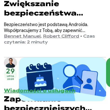
Zwiększanie
bezpieczeństwa
Androida:
Bezpieczeństwo jest podstawą Androida.
uniemożliwianie
Współpracujemy z Tobą, aby zapewnić
bezpieczeństwo platformy i chronić dane
Bennet Manuel
,
Robert Clifford
•
Czas
złośliwemu
użytkowników, oferując zaawansowane narzędzia
czytania: 2 minuty
i funkcje zabezpieczeń, takie jak Menedżer
oprogramowaniu
poświadczeń i FLAG_SECURE.
szpiegowania danych
aplikacji
29
LIPCA
2026
Wiadomości o usługach
Zapewnianie
bezpieczniejszych