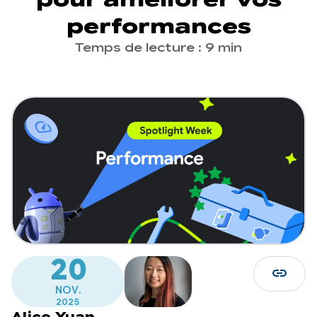
performances
Temps de lecture : 9 min
20
link
NOV.
2025