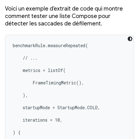
Voici un exemple d'extrait de code qui montre
comment tester une liste Compose pour
détecter les saccades de défilement.
benchmarkRule.measureRepeated(

    // ...

    metrics = listOf(

        FrameTimingMetric(),

    ),

    startupMode = StartupMode.COLD,

    iterations = 10,

) {
