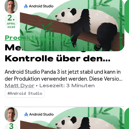
2.
APRIL
2026
Produktneuheiten
Mehr Anleitung und
Kontrolle über den
Agentenmodus mit
Android Studio Panda 3 ist jetzt stabil und kann in
Android Studio Panda
der Produktion verwendet werden. Diese Version
bietet noch mehr Kontrolle und
Matt Dyor
•
Lesezeit: 3 Minuten
3
Anpassungsmöglichkeiten für Ihre KI-gestützten
#Android Studio
Workflows, mit denen sich hochwertige Android-
Apps einfacher als je zuvor entwickeln lassen.
3