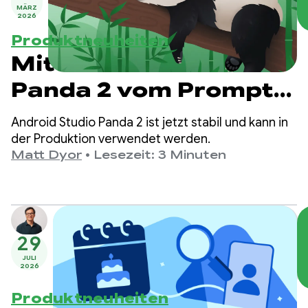
MÄRZ
2026
Produktneuheiten
Mit Android Studio
Panda 2 vom Prompt
zum funktionierenden
Android Studio Panda 2 ist jetzt stabil und kann in
Prototyp
der Produktion verwendet werden.
Matt Dyor
•
Lesezeit: 3 Minuten
29
JULI
2026
Produktneuheiten