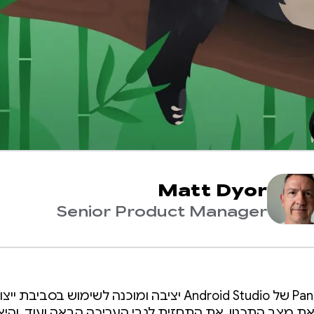
Matt Dyor
Senior Product Manager
גרסה Panda 4 של Android Studio יציבה ומוכנה לשימוש בסבי
את מצב התכנון, את התחזית לגבי העריכה הבאה ועוד, והיא