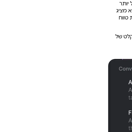
יותר
א מציג
 טווח
קלט של