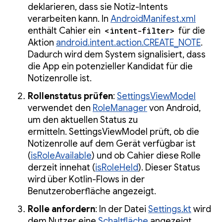
deklarieren, dass sie Notiz-Intents
verarbeiten kann. In
AndroidManifest.xml
enthält Cahier ein
<intent-filter>
für die
Aktion
android.intent.action.CREATE_NOTE
.
Dadurch wird dem System signalisiert, dass
die App ein potenzieller Kandidat für die
Notizenrolle ist.
Rollenstatus prüfen
:
SettingsViewModel
verwendet den
RoleManager
von Android,
um den aktuellen Status zu
ermitteln. SettingsViewModel prüft, ob die
Notizenrolle auf dem Gerät verfügbar ist
(
isRoleAvailable
) und ob Cahier diese Rolle
derzeit innehat (
isRoleHeld
). Dieser Status
wird über Kotlin-Flows in der
Benutzeroberfläche angezeigt.
Rolle anfordern
: In der Datei
Settings.kt
wird
dem Nutzer eine
Schaltfläche
angezeigt,