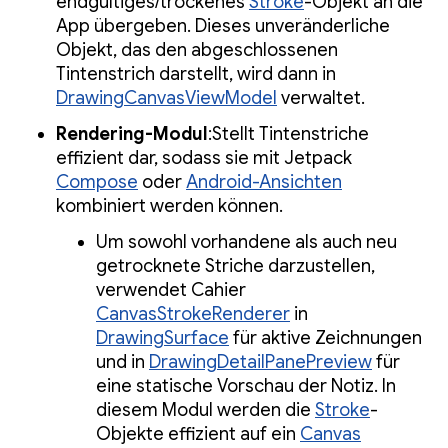
endgültiges/trockenes
Stroke
-Objekt an die
App übergeben. Dieses unveränderliche
Objekt, das den abgeschlossenen
Tintenstrich darstellt, wird dann in
DrawingCanvasViewModel
verwaltet.
Rendering-Modul
:Stellt Tintenstriche
effizient dar, sodass sie mit Jetpack
Compose
oder
Android-Ansichten
kombiniert werden können.
Um sowohl vorhandene als auch neu
getrocknete Striche darzustellen,
verwendet Cahier
CanvasStrokeRenderer
in
DrawingSurface
für aktive Zeichnungen
und in
DrawingDetailPanePreview
für
eine statische Vorschau der Notiz. In
diesem Modul werden die
Stroke
-
Objekte effizient auf ein
Canvas