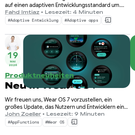
auf einen adaptiven Entwicklungsstandard um.
Ihre Nutzer verwenden nicht mehr nur einen
Fahd Imtiaz
•
Lesezeit: 4 Minuten
einzigen Formfaktor, sondern wechseln im Laufe
#Adaptive Entwicklung
#Adaptive apps
+1
des Tages zwischen Smartphones, Foldables,
Tablets, Laptops, Autodisplays und immersiven
XR-Umgebungen.
19
MAI
2026
Produktneuheiten
Neu in Wear OS 7
Wir freuen uns, Wear OS 7 vorzustellen, ein
großes Update, das Nutzern und Entwicklern eine
neue Ära der Energieeffizienz und Intelligenz
John Zoeller
•
Lesezeit: 9 Minuten
bietet.
#AppFunctions
#Wear OS
+1