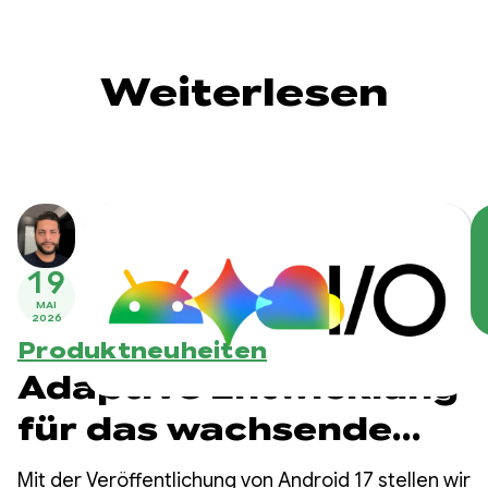
Weiterlesen
19
MAI
2026
Produktneuheiten
Adaptive Entwicklung
für das wachsende
Android-Ökosystem
Mit der Veröffentlichung von Android 17 stellen wir