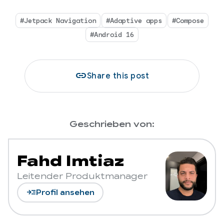
#Jetpack Navigation
#Adaptive apps
#Compose
#Android 16
link
Share this post
Geschrieben von:
Fahd Imtiaz
Leitender Produktmanager
read_more
Profil ansehen