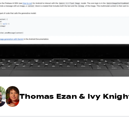
Thomas Ezan
&
Ivy Knigh