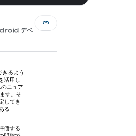
link
roid デベ
築できるよう
を活用し
ームのニュア
います。そ
測定してき
である
を評価する
発の明確で