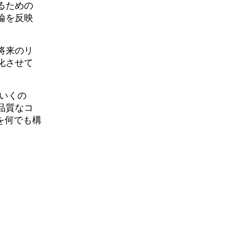
るための
論を反映
将来のリ
化させて
ていくの
品質なコ
のを何でも構