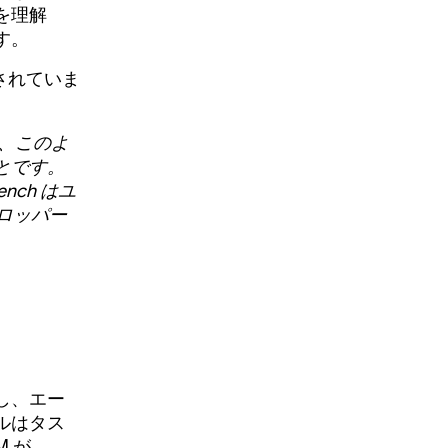
を理解
す。
証されていま
で、このよ
とです。
nch はユ
ベロッパー
し、エー
ルはタス
M が