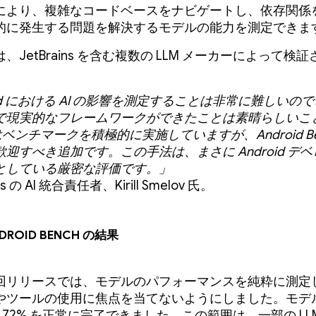
により、複雑なコードベースをナビゲートし、依存関係
的に発生する問題を解決するモデルの能力を測定できま
、JetBrains を含む複数の LLM メーカーによって検
oid における AI の影響を測定することは非常に難しいの
で現実的なフレームワークができたことは素晴らしいこ
e はベンチマークを積極的に実施していますが、Android Be
迎すべき追加です。この手法は、まさに Android デ
としている厳密な評価です。」
ins の AI 統合責任者、Kirill Smelov 氏。
droid Bench の結果
回リリースでは、モデルのパフォーマンスを純粋に測定
やツールの使用に焦点を当てないようにしました。モデ
 ～ 72% を正常に完了できました。この範囲は、一部の LL