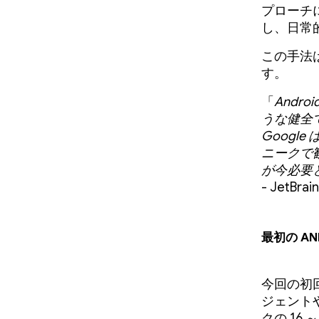
プローチ
し、日常
この手法は
す。
「
Andr
うな健全
Googl
ニークで歓
が今必要
- JetBra
最初の An
今回の初
ジェント
クの 16