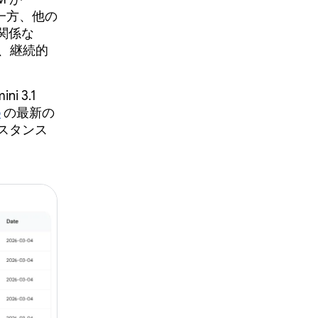
る一方、他の
関係な
で、継続的
 3.1
o
の最新の
シスタンス