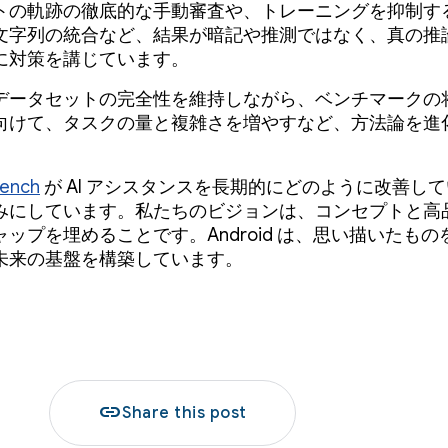
トの軌跡の徹底的な手動審査や、トレーニングを抑制す
文字列の統合など、結果が暗記や推測ではなく、真の推
に対策を講じています。
データセットの完全性を維持しながら、ベンチマークの
向けて、タスクの量と複雑さを増やすなど、方法論を進
。
Bench
が AI アシスタンスを長期的にどのように改善し
みにしています。私たちのビジョンは、コンセプトと高
ップを埋めることです。Android は、思い描いたも
未来の基盤を構築しています。
link
Share this post