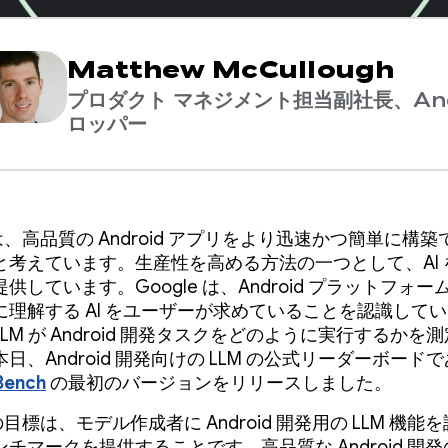
Matthew McCullough
プロダクト マネジメント担当副社長、And
ロッパー
e は、高品質の Android アプリをより迅速かつ簡単に構
と考えています。生産性を高める方法の一つとして、AI 
供しています。Google は、Android プラットフォ
に理解する AI をユーザーが求めていることを認識して
LM が Android 開発タスクをどのように実行するかを
日、Android 開発向けの LLM の公式リーダーボード
Bench
の最初のバージョンをリリースしました。
e の目標は、モデル作成者に Android 開発用の LLM 機能
チマークを提供することです。高品質な Android 開