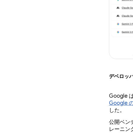
デベロッパ
Goog
Google
した。
公開ベン
レーニン