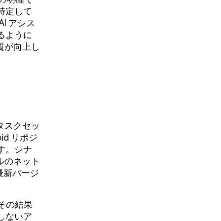
特定して
I アシス
るように
品質が向上し
たタスクセッ
id リポジ
す。シナ
ブルのネット
の最新バージ
その結果
しないア