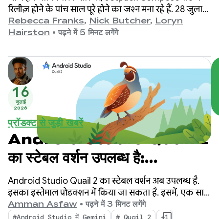
रिलीज़ होने के पांच साल पूरे होने का जश्न मना रहे हैं. 28 जुलाई,
2021 को लॉन्च हुए वर्शन 1.0 से लेकर हमारे नए वर्शन 1.11 तक,
Rebecca Franks
,
Nick Butcher
,
Loryn
हमने एपीआई में समय के साथ-साथ काफ़ी बदलाव देखे हैं.
Hairston
•
पढ़ने में 5 मिनट लगेंगे
इसलिए, हम इस मौके का जश्न मना रहे हैं.
16
जुलाई
2026
प्रॉडक्ट से जुड़ी खबरें
Android Studio Quail 2
का स्टेबल वर्शन उपलब्ध है:
Android Studio के एआई
Android Studio Quail 2 का स्टेबल वर्शन अब उपलब्ध है.
एजेंट की मदद से, एक साथ कई काम
इसका इस्तेमाल प्रोडक्शन में किया जा सकता है. इसमें, एक साथ
कई एजेंटिक वर्कफ़्लो, इंटिग्रेटेड मेमोरी लीक प्रोफ़ाइलिंग, और
Amman Asfaw
•
पढ़ने में 3 मिनट लगेंगे
करें
कॉन्टेक्स्ट के हिसाब से क्रैश ठीक करने की सुविधा है.
#Android Studio में Gemini
# Quail 2
+1