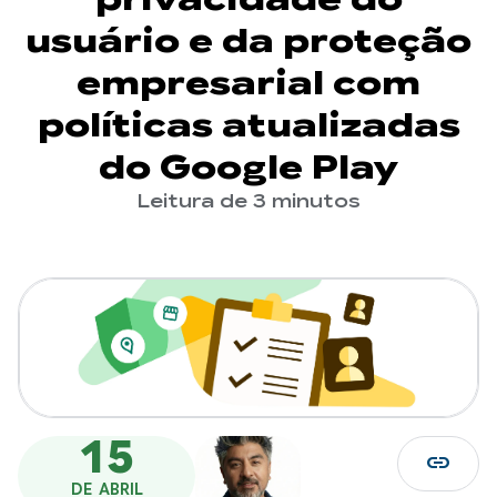
usuário e da proteção
empresarial com
políticas atualizadas
do Google Play
Leitura de 3 minutos
15
link
DE ABRIL