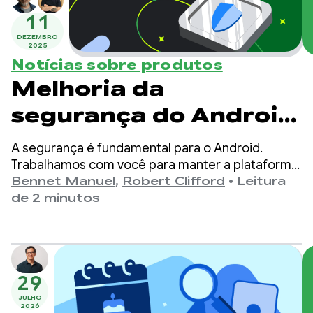
11
DEZEMBRO
2025
Notícias sobre produtos
Melhoria da
segurança do Android:
impeça que malwares
A segurança é fundamental para o Android.
espionem os dados do
Trabalhamos com você para manter a plataforma
segura e proteger os dados do usuário,
Bennet Manuel
,
Robert Clifford
•
Leitura
seu app
oferecendo ferramentas e recursos de
de 2 minutos
segurança avançados, como o Credential
Manager e o FLAG_SECURE.
29
JULHO
2026