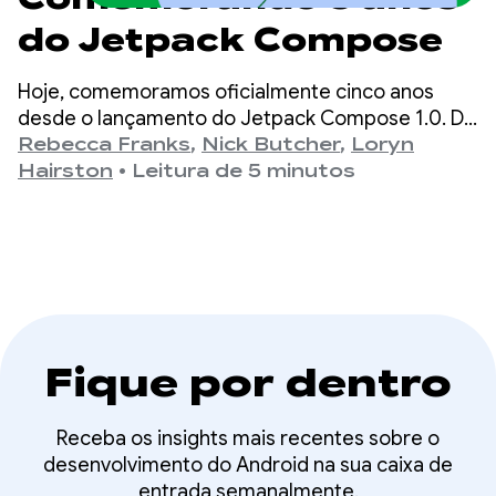
do Jetpack Compose
Hoje, comemoramos oficialmente cinco anos
desde o lançamento do Jetpack Compose 1.0. Da
versão 1.0, anunciada em 28 de julho de 2021, até
Rebecca Franks
,
Nick Butcher
,
Loryn
o lançamento mais recente da 1.11, vimos as APIs
Hairston
•
Leitura de 5 minutos
evoluírem significativamente ao longo dos anos, e
estamos aproveitando o momento para
comemorar.
Fique por dentro
Receba os insights mais recentes sobre o
desenvolvimento do Android na sua caixa de
entrada semanalmente.