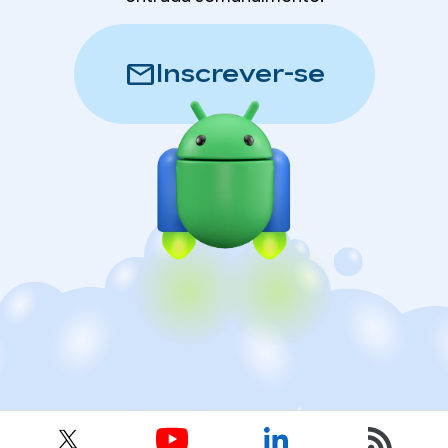
mail
Inscrever-se