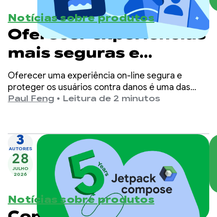
Notícias sobre produtos
Oferecer experiências
mais seguras e
adequadas à idade no
Oferecer uma experiência on-line segura e
Google Play
proteger os usuários contra danos é uma das
principais prioridades do Google Play.
Paul Feng
•
Leitura de 2 minutos
3
AUTORES
28
JULHO
2026
Notícias sobre produtos
Comemorando 5 anos