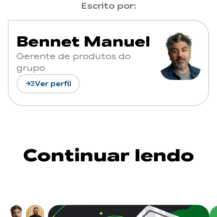
Escrito por:
Bennet Manuel
Gerente de produtos do
grupo
read_more
Ver perfil
Continuar lendo