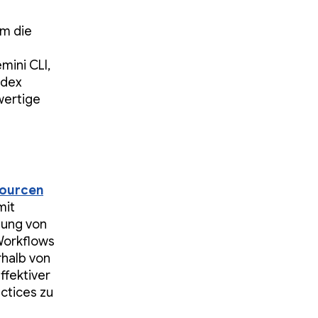
um die
mini CLI,
odex
wertige
sourcen
mit
lung von
-Workflows
rhalb von
ffektiver
ctices zu