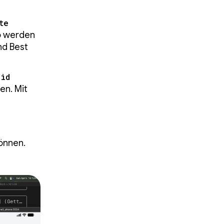
te
So werden
nd Best
oid
en. Mit
können.