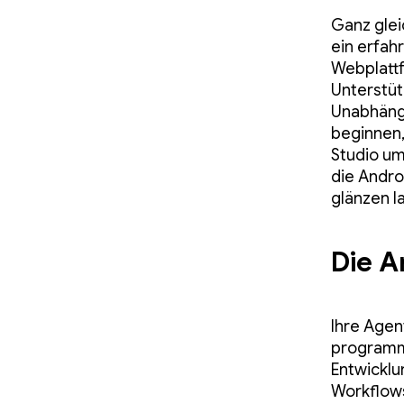
Ganz glei
ein erfah
Webplattf
Unterstütz
Unabhängi
beginnen,
Studio um
die Andro
glänzen l
Die A
Ihre Agen
programma
Entwicklu
Workflows