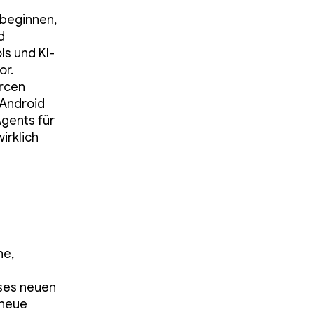
 beginnen,
d
s und KI-
or.
urcen
 Android
Agents für
irklich
he,
eses neuen
 neue