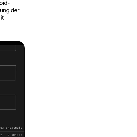
oid-
tung der
it