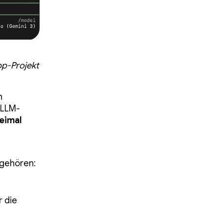
pp-Projekt
n
 LLM-
eimal
 gehören:
r die
e