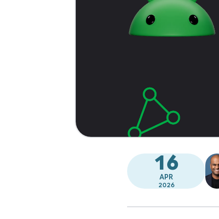
16
APR
2026