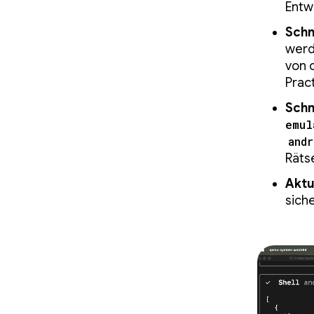
Entw
Schn
werd
von 
Prac
Schn
emul
and
Räts
Aktu
sich