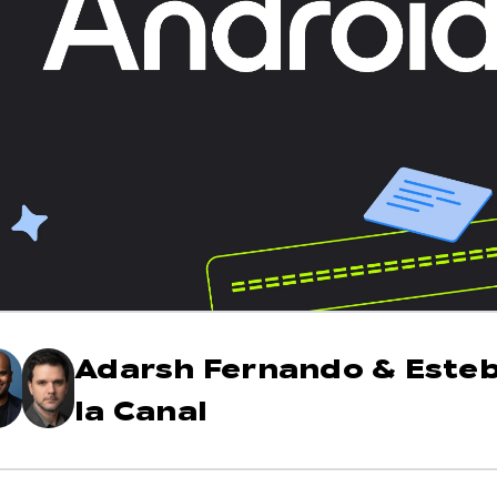
Adarsh Fernando
&
Este
la Canal