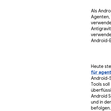
Als Andro
Agenten, 
verwenden
Antigravi
verwenden
Android-E
Heute ste
für agen
Android-S
Tools sol
überflüss
Android S
und in de
befolgen.