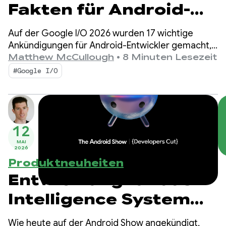
Fakten für Android-
Entwickler auf der
Auf der Google I/O 2026 wurden 17 wichtige
Google I/O
Ankündigungen für Android-Entwickler gemacht,
die sich auf die agentengestützte Produktivität,
Matthew McCullough
•
8 Minuten Lesezeit
Compose First als UI-Standard sowie
#Google I/O
leistungsstarke Medien und adaptive Entwicklung
für das wachsende Ökosystem konzentrieren.
12
MAI
2026
Produktneuheiten
Entwicklung für das
Intelligence System
auf Android
Wie heute auf der Android Show angekündigt,