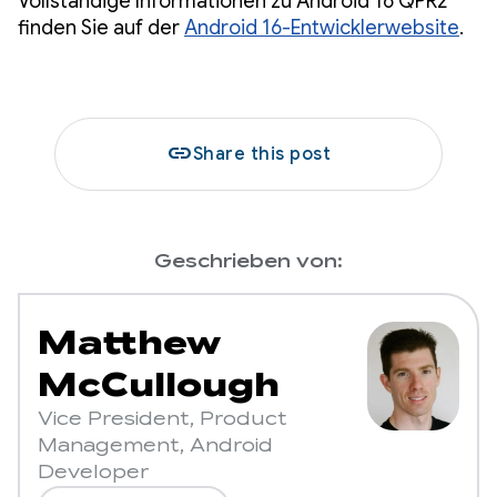
Vollständige Informationen zu Android 16 QPR2
finden Sie auf der
Android 16-Entwicklerwebsite
.
link
Share this post
Geschrieben von:
Matthew
McCullough
Vice President, Product
Management, Android
Developer