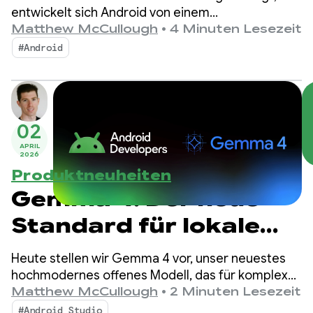
entwickelt sich Android von einem
Betriebssystem zu einem Intelligence System,
Matthew McCullough
•
4 Minuten Lesezeit
wodurch sich mehr Möglichkeiten für die
#Android
Interaktion mit Ihren Apps ergeben.
02
APRIL
2026
Produktneuheiten
Gemma 4: Der neue
Standard für lokale
agentengestützte
Heute stellen wir Gemma 4 vor, unser neuestes
Intelligenz auf
hochmodernes offenes Modell, das für komplexes
logisches Denken und autonome Tool-Aufrufe
Matthew McCullough
•
2 Minuten Lesezeit
Android
entwickelt wurde.
#Android Studio