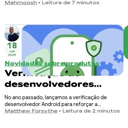
o Gemini
ARCore para Jetpack XR.
Mehrnoosh
•
Leitura de 7 minutos
18
JUN
2026
Novidades sobre produtos
Verificação de
desenvolvedores
Android: construindo
No ano passado, lançamos a verificação de
um ecossistema mais
desenvolvedor Android para reforçar a
segurança do ecossistema e impedir que
Matthew Forsythe
•
Leitura de 2 minutos
seguro juntos
agentes maliciosos se escondam no anonimato
para lançar apps nocivos.