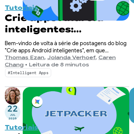
Tutoriais
Crie apps Android
inteligentes:
inferência híbrida e na
Bem-vindo de volta à série de postagens do blog
nuvem
"Crie apps Android inteligentes", em que
pegamos um app Android básico e o
Thomas Ezan
,
Jolanda Verhoef
,
Caren
transformamos em uma experiência
Chang
•
Leitura de 8 minutos
personalizada, inteligente e com agentes.
#Intelligent Apps
22
JUL
2026
Tutoriais