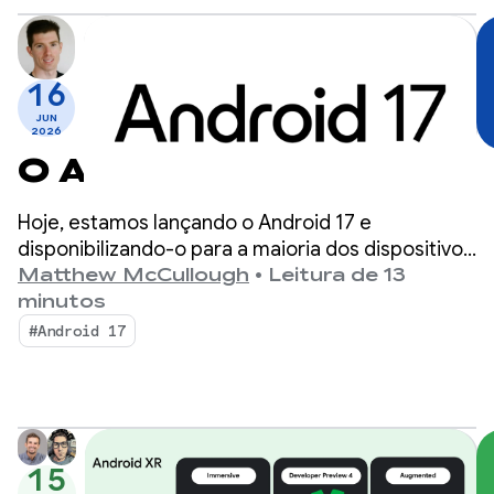
16
JUN
2026
O Android 17 chegou
Hoje, estamos lançando o Android 17 e
disponibilizando-o para a maioria dos dispositivos
Pixel compatíveis. Aguarde novos dispositivos
Matthew McCullough
•
Leitura de 13
com o Android 17 nos próximos meses.
minutos
#Android 17
15