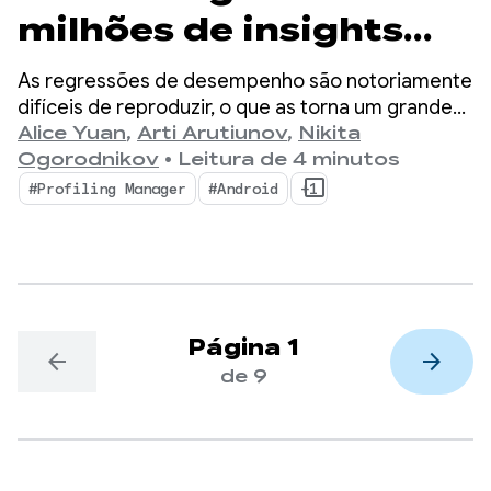
milhões de insights
detalhados de
As regressões de desempenho são notoriamente
performance com o
difíceis de reproduzir, o que as torna um grande
gargalo para desenvolvedores de dispositivos
Alice Yuan
,
Arti Arutiunov
,
Nikita
ProfilingManager
móveis.
Ogorodnikov
•
Leitura de 4 minutos
#Profiling Manager
#Android
+1
Página 1
arrow_back
arrow_forward
de 9