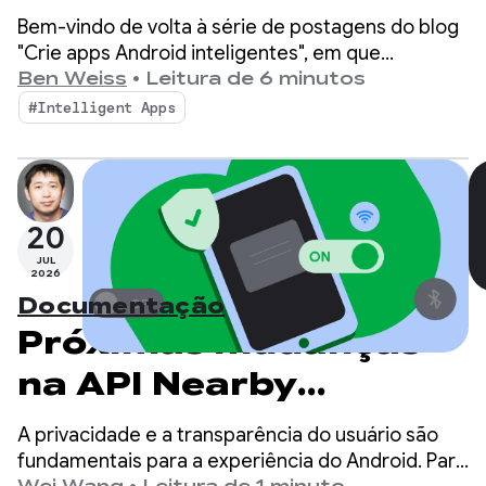
ao sistema de
Bem-vindo de volta à série de postagens do blog
inteligência do
"Crie apps Android inteligentes", em que
pegamos um app Android básico e o
Ben Weiss
•
Leitura de 6 minutos
Android usando o
transformamos em uma experiência
#Intelligent Apps
personalizada, inteligente e com agentes. Na
AppFunctions
postagem anterior, mostramos como usar o
Firebase AI Logic para criar recursos de IA
híbridos e hospedados na nuvem.
20
JUL
2026
Documentação
Próximas mudanças
na API Nearby
Connections
A privacidade e a transparência do usuário são
fundamentais para a experiência do Android. Para