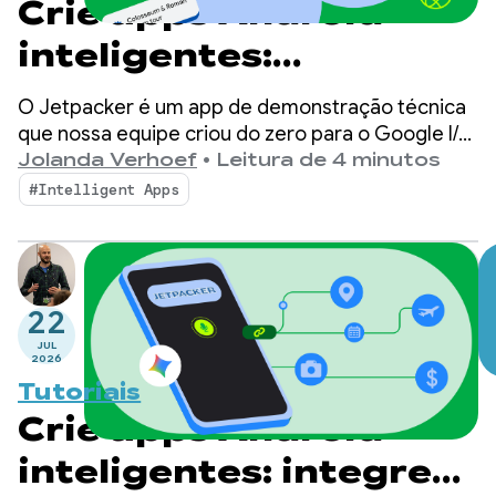
Crie apps Android
inteligentes:
introdução ao
O Jetpacker é um app de demonstração técnica
Jetpacker
que nossa equipe criou do zero para o Google I/O
deste ano (usando o Antigravity). Basicamente, o
Jolanda Verhoef
•
Leitura de 4 minutos
Jetpacker ajuda os usuários a planejar, explorar e
#Intelligent Apps
aproveitar a próxima grande aventura.
22
JUL
2026
Tutoriais
Crie apps Android
inteligentes: integre