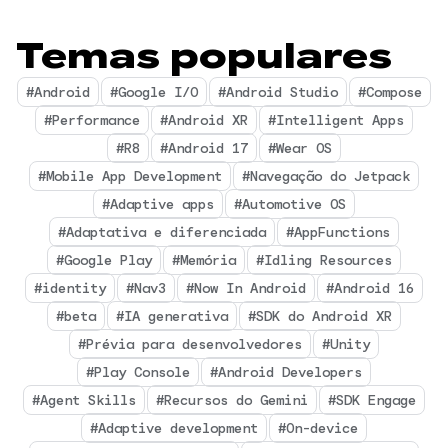
Temas populares
#Android
#Google I/O
#Android Studio
#Compose
#Performance
#Android XR
#Intelligent Apps
#R8
#Android 17
#Wear OS
#Mobile App Development
#Navegação do Jetpack
#Adaptive apps
#Automotive OS
#Adaptativa e diferenciada
#AppFunctions
#Google Play
#Memória
#Idling Resources
#identity
#Nav3
#Now In Android
#Android 16
#beta
#IA generativa
#SDK do Android XR
#Prévia para desenvolvedores
#Unity
#Play Console
#Android Developers
#Agent Skills
#Recursos do Gemini
#SDK Engage
#Adaptive development
#On-device