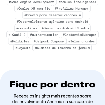
#Game engine development
#óculos inteligentes
#Óculos XR com fio
#Profiling Manager
#Prévia para desenvolvedores 4
#Desenvolvimento agêntico para Android
#coroutines
#Gemini no Android Studio
# Quail 2
#authentication
#CredentialManager
#Foldables
#Jetpack Compose
#Telas grandes
#Layouts
#Classes de tamanho de janela
Fique por dentro
Receba os insights mais recentes sobre
desenvolvimento Android na sua caixa de