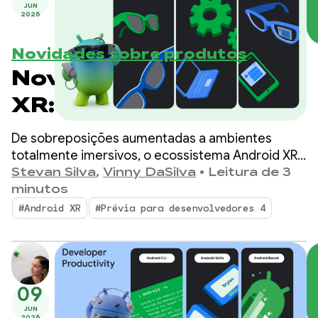
JUN
2026
Novidades sobre produtos
Novidades do Android
XR: ferramentas,
suporte a mecanismos
De sobreposições aumentadas a ambientes
e atualizações do
totalmente imersivos, o ecossistema Android XR
está crescendo rapidamente, e o Samsung
Stevan Silva
,
Vinny DaSilva
•
Leitura de 3
ecossistema
Galaxy XR já está disponível.
minutos
#Android XR
#Prévia para desenvolvedores 4
09
JUN
2026