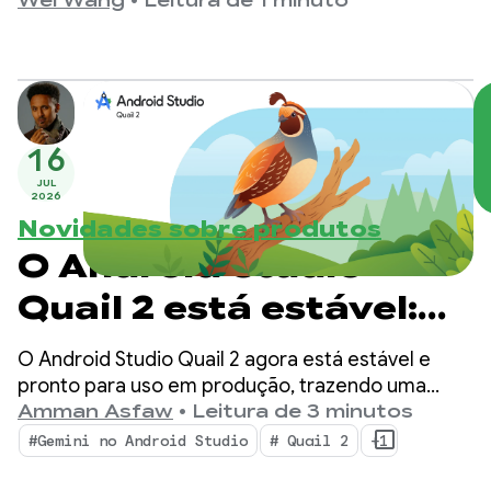
melhor alinhamento com esses princípios,
Wei Wang
•
Leitura de 1 minuto
estamos atualizando o comportamento padrão
da API Nearby Connections em relação à
interação com rádios de dispositivos.
16
JUL
2026
Novidades sobre produtos
O Android Studio
Quail 2 está estável:
faça várias tarefas
O Android Studio Quail 2 agora está estável e
com o agente de IA do
pronto para uso em produção, trazendo uma
mudança para seu ambiente de desenvolvimento
Amman Asfaw
•
Leitura de 3 minutos
Android Studio
integrado com fluxos de trabalho de agentes
#Gemini no Android Studio
# Quail 2
+1
simultâneos, criação de perfis de vazamento de