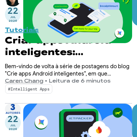
22
JUL
2026
Tutoriais
Criar apps Android
inteligentes:
inferência no
Bem-vindo de volta à série de postagens do blog
dispositivo
"Crie apps Android inteligentes", em que
pegamos um app Android básico e o
Caren Chang
•
Leitura de 6 minutos
transformamos em uma experiência
#Intelligent Apps
personalizada, inteligente e com agentes. Na
postagem anterior, apresentamos o Jetpacker, o
3
app de demonstração que vamos usar ao longo
AUTORES
22
desta série.
JUL
2026