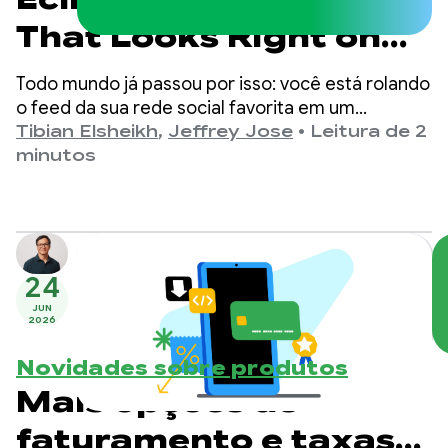
That Looks Right on
Every Screen
Todo mundo já passou por isso: você está rolando
o feed da sua rede social favorita em um
ambiente escuro e, de repente, um vídeo HDR
Tibian Elsheikh
,
Jeffrey Jose
•
Leitura de 2
aparece. É tão brilhante que você precisa apertar
minutos
os olhos ou diminuir o brilho da tela só para ler a
legenda.
24
JUN
2026
Novidades sobre produtos
Mais opções de
faturamento e taxas