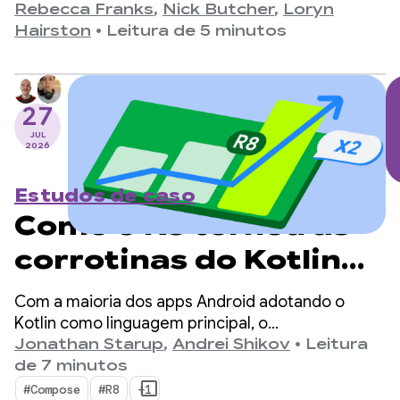
versão 1.0, anunciada em 28 de julho de 2021, até
Rebecca Franks
,
Nick Butcher
,
Loryn
o lançamento mais recente, a versão 1.11, as APIs
Hairston
•
Leitura de 5 minutos
evoluíram muito ao longo dos anos, e estamos
aproveitando o momento para comemorar.
27
JUL
2026
Estudos de caso
Como o R8 tornou as
corrotinas do Kotlin
no Android duas vezes
Com a maioria dos apps Android adotando o
mais rápidas
Kotlin como linguagem principal, o
kotlinx.coroutines se tornou um padrão de fato
Jonathan Starup
,
Andrei Shikov
•
Leitura
para programação assíncrona. A biblioteca
de 7 minutos
oferece uma maneira bem projetada e
#Compose
#R8
+1