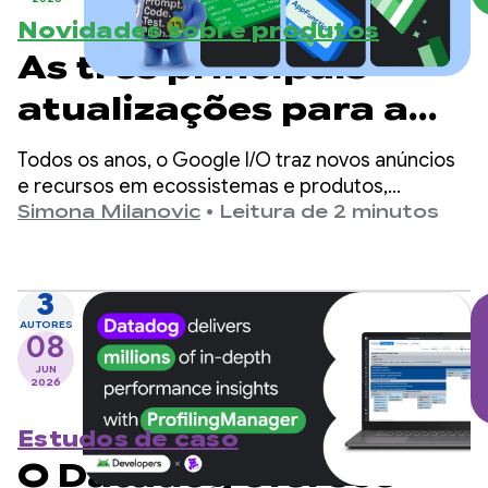
Novidades sobre produtos
As três principais
atualizações para a
produtividade de
Todos os anos, o Google I/O traz novos anúncios
desenvolvedores
e recursos em ecossistemas e produtos,
incluindo o desenvolvimento do Android. À
Simona Milanovic
•
Leitura de 2 minutos
Android
medida que o desenvolvimento muda para IA e
ferramentas com assistência de agentes,
ampliamos nossas ofertas para oferecer um
3
suporte melhor, seja qual for sua decisão de criar
AUTORES
08
para Android.
JUN
2026
Estudos de caso
O Datadog oferece