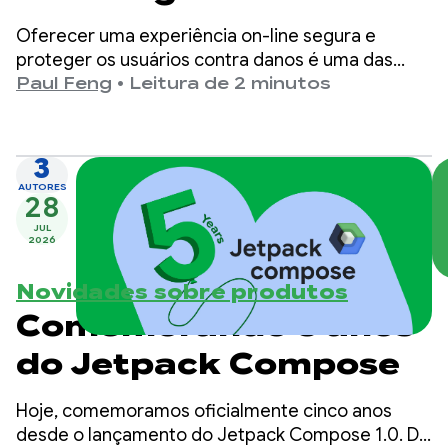
adequadas à faixa
Oferecer uma experiência on-line segura e
etária no Google Play
proteger os usuários contra danos é uma das
principais prioridades do Google Play.
Paul Feng
•
Leitura de 2 minutos
3
AUTORES
28
JUL
2026
Novidades sobre produtos
Comemorando 5 anos
do Jetpack Compose
Hoje, comemoramos oficialmente cinco anos
desde o lançamento do Jetpack Compose 1.0. Da