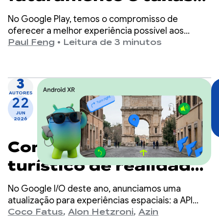
reduzidas no Google
No Google Play, temos o compromisso de
Play
oferecer a melhor experiência possível aos
usuários, além de garantir que os
Paul Feng
•
Leitura de 3 minutos
desenvolvedores tenham as ferramentas e a
adaptabilidade necessárias para conquistar o
sucesso.
3
AUTORES
22
JUN
2026
Como criar um guia
turístico de realidade
mista com o Android
No Google I/O deste ano, anunciamos uma
XR, a API Geospatial e
atualização para experiências espaciais: a API
Geospatial agora está disponível como prévia no
Coco Fatus
,
Alon Hetzroni
,
Azin