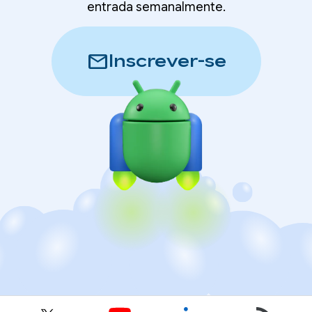
entrada semanalmente.
mail
Inscrever-se