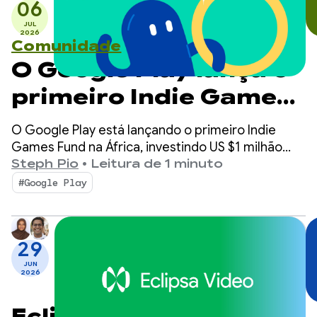
06
JUL
2026
Comunidade
O Google Play lança o
primeiro Indie Games
Fund na África
O Google Play está lançando o primeiro Indie
Games Fund na África, investindo US $1 milhão
para capacitar 10 estúdios de jogos
Steph Pio
•
Leitura de 1 minuto
independentes na África Subsaariana.
#Google Play
29
JUN
2026
Eclipsa Video: HDR