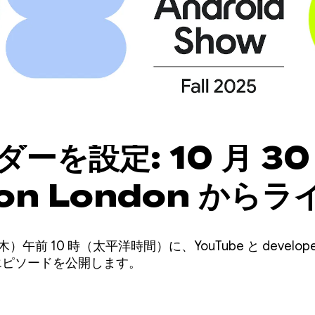
ーを設定: 10 月 30
con London から
The Android Sh
）午前 10 時（太平洋時間）に、YouTube と developer.a
ソードをご覧ください
の秋のエピソードを公開します。