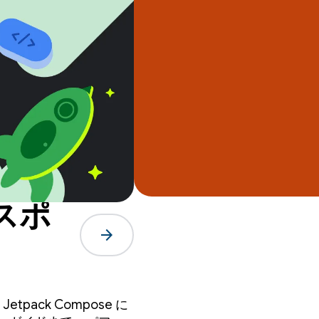
スポ
arrow_forward
ack Compose に