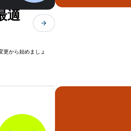
最適
arrow_forward
変更から始めましょ