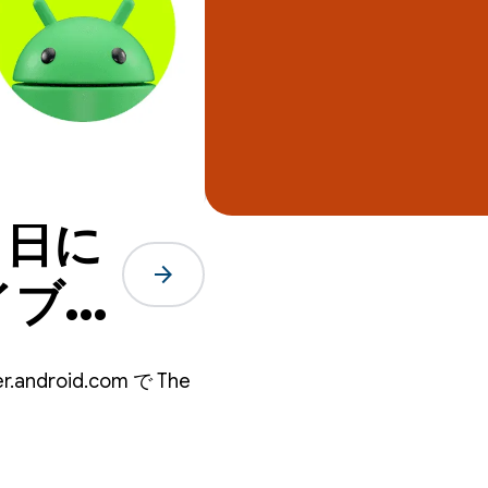
 日に
arrow_forward
ライブ配
ow の
ndroid.com で The