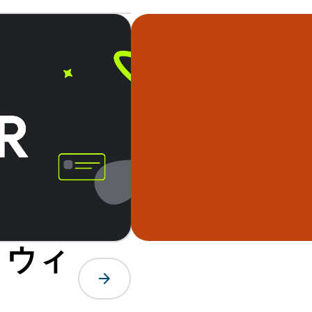
 ウィ
arrow_forward