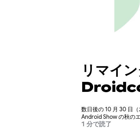
リマインダ
Droid
信される 
数日後の 10 月 30 日（木
秋のエピ
Android Show 
1 分で読了