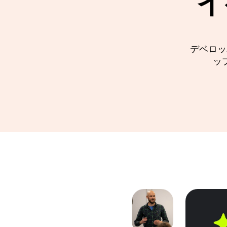
イ
デベロッ
ッ