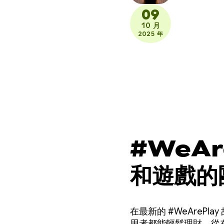
09
10 月
2025 年
#WeA
和遊戲的
的人都能
在最新的 #WeAre
用者都能輕鬆理財。從