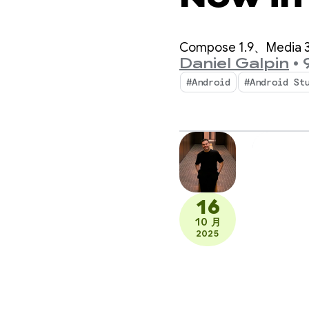
Compose 1.9、Media
Daniel Galpin
•
#Android
#Android St
16
10 月
2025