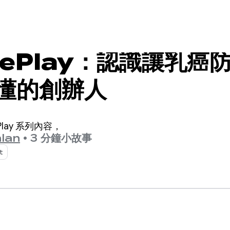
rePlay：認識讓乳癌
懂的創辦人
lay 系列內容，
lan
•
3 分鐘小故事
t