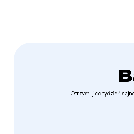
B
Otrzymuj co tydzień najno