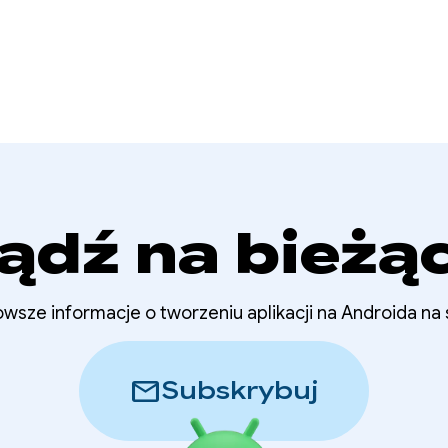
ądź na bieżą
wsze informacje o tworzeniu aplikacji na Androida na
mail
Subskrybuj