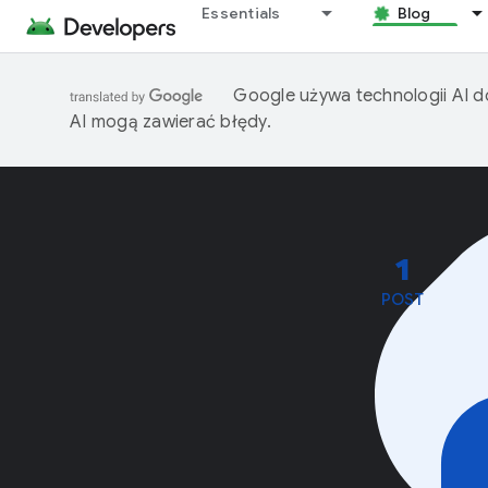
Essentials
Blog
Google używa technologii AI d
AI mogą zawierać błędy.
1
POST