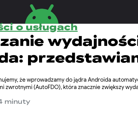
ci o usługach
zanie wydajnośc
da: przedstawia
O dla jądra
rmujemy, że wprowadzamy do jądra Androida automaty
i zwrotnymi (AutoFDO), która znacznie zwiększy wyd
4 minuty