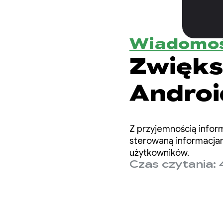
Wiadomoś
Zwięks
Androi
AutoFD
Z przyjemnością info
sterowaną informacjam
użytkowników.
Czas czytania: 