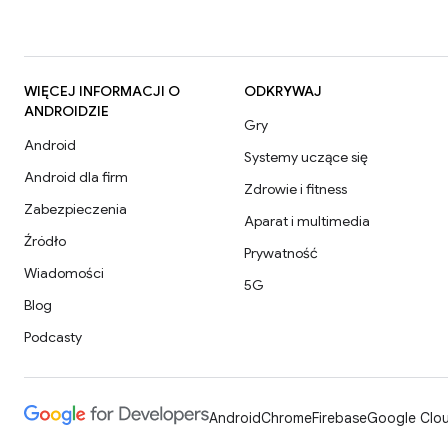
WIĘCEJ INFORMACJI O
ODKRYWAJ
ANDROIDZIE
Gry
Android
Systemy uczące się
Android dla firm
Zdrowie i fitness
Zabezpieczenia
Aparat i multimedia
Źródło
Prywatność
Wiadomości
5G
Blog
Podcasty
Android
Chrome
Firebase
Google Clou