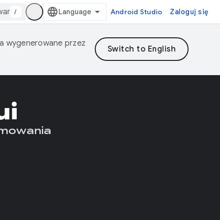
/
Android Studio
Zaloguj się
nia wygenerowane przez
ui
amowania