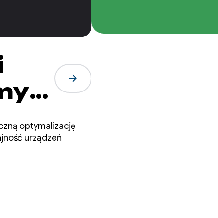
i
arrow_forward
my
czną optymalizację
ajność urządzeń