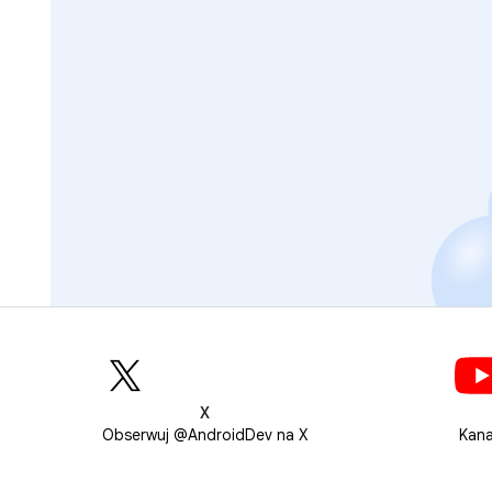
X
Obserwuj @AndroidDev na X
Kana