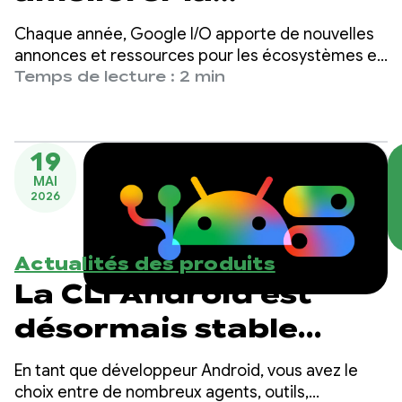
productivité des
Chaque année, Google I/O apporte de nouvelles
développeurs Android
annonces et ressources pour les écosystèmes et
les produits, y compris le développement
Temps de lecture : 2 min
Android. Alors que le développement se tourne
vers l'IA et les outils assistés par des agents, nous
avons élargi nos offres pour mieux vous
19
accompagner, quelle que soit la façon dont vous
MAI
décidez de développer pour Android.
2026
Actualités des produits
La CLI Android est
désormais stable
(version 1.0) :
En tant que développeur Android, vous avez le
accélérez le
choix entre de nombreux agents, outils,