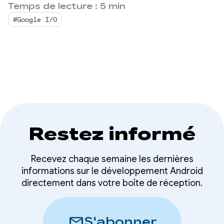
interfaces de ligne de commande (CLI) et LLM à
Temps de lecture : 5 min
développement pour
utiliser pour le développement d'applications.
#Google I/O
Android en utilisant
n'importe quel agent
Restez informé
Recevez chaque semaine les dernières
informations sur le développement Android
directement dans votre boîte de réception.
mail
S'abonner