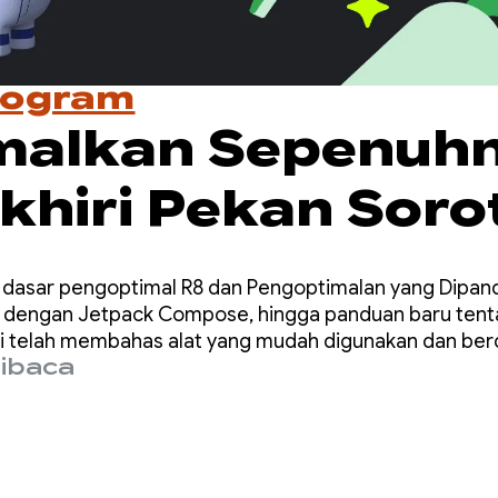
rogram
malkan Sepenuhn
hiri Pekan Soro
rma
dasar pengoptimal R8 dan Pengoptimalan yang Dipandu
 dengan Jetpack Compose, hingga panduan baru tent
mi telah membahas alat yang mudah digunakan dan be
dibaca
embuat aplikasi berperforma tinggi.