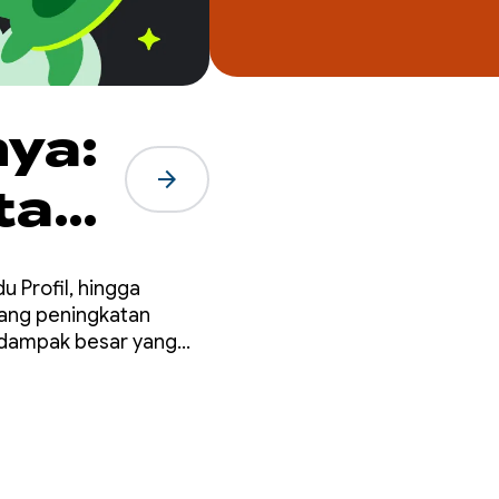
ya:
arrow_forward
tan
 Profil, hingga
ang peningkatan
rdampak besar yang