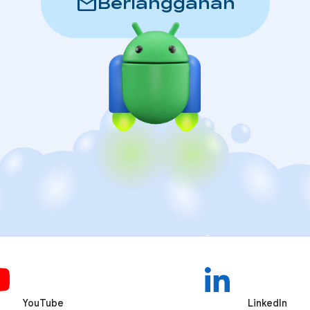
mail
Berlangganan
YouTube
LinkedIn