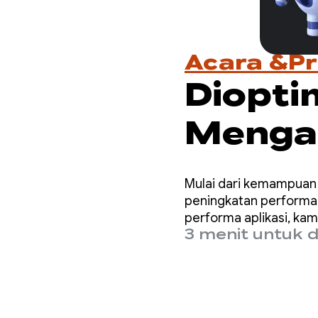
Acara &P
Diopti
Mengak
Perfo
Mulai dari kemampuan 
peningkatan performa
performa aplikasi, ka
3 menit untuk 
Anda perlukan untuk m