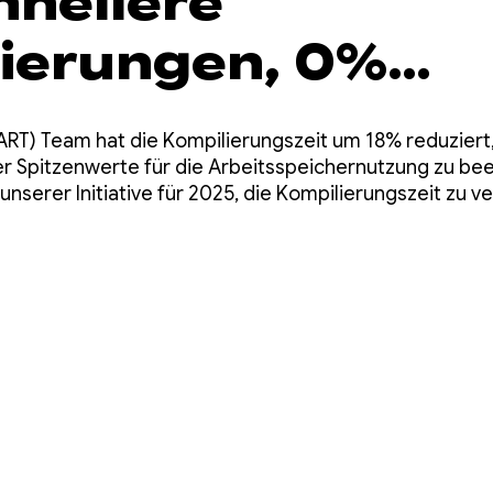
hnellere
ierungen, 0%
omisse
ART) Team hat die Kompilierungszeit um 18% reduziert
r Spitzenwerte für die Arbeitsspeichernutzung zu bee
unserer Initiative für 2025, die Kompilierungszeit zu v
g oder die Qualität des kompilierten Codes zu beeint