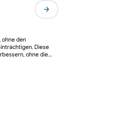
arrow_forward
, ohne den
inträchtigen. Diese
erbessern, ohne die
rächtigen.