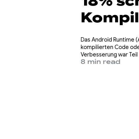
18% sc
Kompil
Kompr
Das Android Runtime (
kompilierten Code ode
Verbesserung war Teil 
8 min read
Arbeitsspeichernutzun