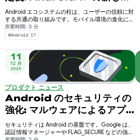
ツールと改善
Android エコシステムの柱は、ユーザーの信頼に対
する共通の取り組みです。モバイル環境の進化に伴
い、機密情報の保護に対するアプローチも進化して
所要時間: 3 分
います。
#Android 17
11
12 月
2025
プロダクト ニュース
Android のセキュリティの
強化: マルウェアによるアプ
リデータのスヌーピングを阻
セキュリティは Android の基盤です。Google は、
止
認証情報マネージャーや FLAG_SECURE などの強力
なセキュリティ ツールと機能を提供することで、
所要時間: 2 分