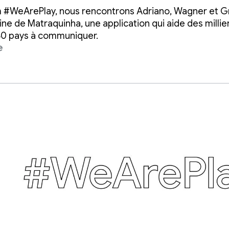
s non verbaux à
m #WeArePlay, nous rencontrons Adriano, Wagner et Gr
niquer
ine de Matraquinha, une application qui aide des millie
80 pays à communiquer.
e