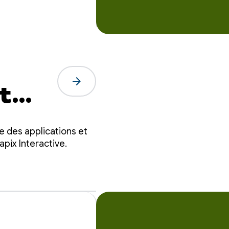
arrow_forward
t
e
e des applications et
onde
pix Interactive.