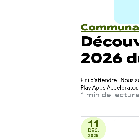
Communa
Découv
2026 
Google
Fini d'attendre ! Nou
Accele
Play Apps Accelerator.
1 min de lectur
11
DÉC.
2025