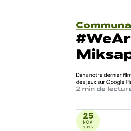
Communa
#WeAr
Miksapi
découv
Dans notre dernier fil
sami a
des jeux sur Google Pl
2 min de lectur
entier
25
NOV.
2025