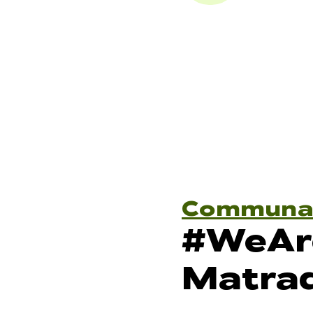
Communa
#WeAr
Matraq