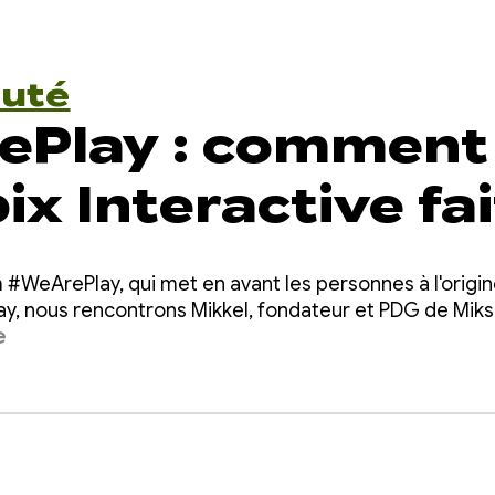
uté
ePlay : comment
x Interactive fai
rir la mythologi
m #WeArePlay, qui met en avant les personnes à l'origin
ux joueurs du m
ay, nous rencontrons Mikkel, fondateur et PDG de Miksa
e