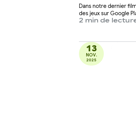
million
Dans notre dernier fil
domicil
des jeux sur Google Pl
2 min de lectur
dilemm
13
NOV.
2025