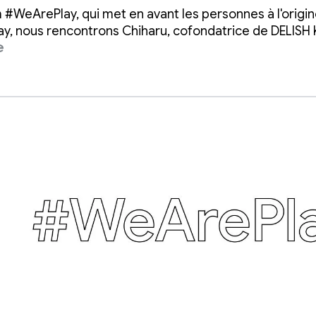
s de cuisiniers à
m #WeArePlay, qui met en avant les personnes à l'origin
e à résoudre le
ay, nous rencontrons Chiharu, cofondatrice de DELISH
e
e du dîner