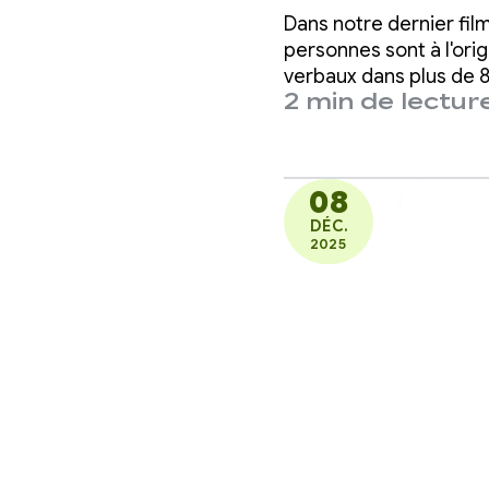
enfant
Dans notre dernier fil
commu
personnes sont à l'orig
verbaux dans plus de 
2 min de lectur
08
DÉC.
2025