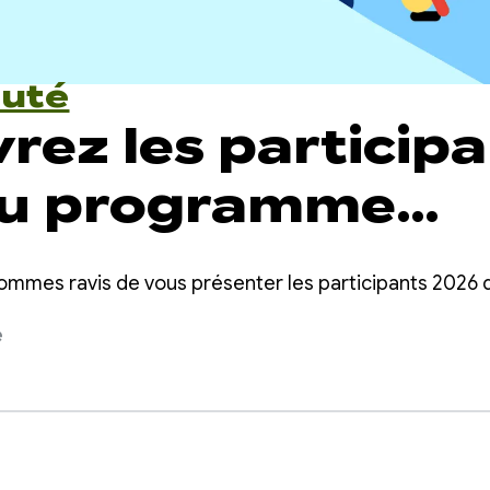
uté
rez les particip
du programme
 Play Apps
s sommes ravis de vous présenter les participants 20
rator
e