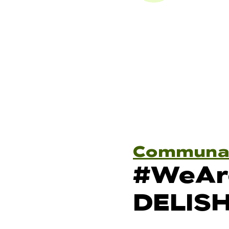
Communa
#WeAr
DELISH