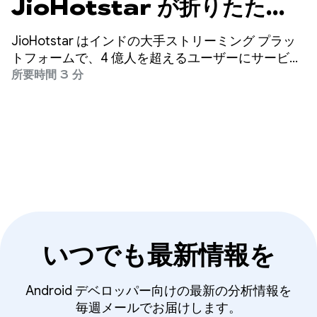
JioHotstar が折りたたみ
式デバイスとタブレット向け
JioHotstar はインドの大手ストリーミング プラッ
に UX を最適化した方法
トフォームで、4 億人を超えるユーザーにサービス
を提供しています。
所要時間 3 分
いつでも最新情報を
Android デベロッパー向けの最新の分析情報を
毎週メールでお届けします。