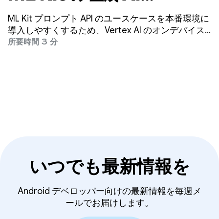
Prompt API の品質が向上
ML Kit プロンプト API のユースケースを本番環境に
導入しやすくするため、Vertex AI のオンデバイス
モデルを対象とした自動プロンプト最適化（APO）
所要時間 3 分
を発表いたします。自動プロンプト最適化は、ユー
スケースに最適なプロンプトを自動的に見つけるの
に役立つツールです。
いつでも最新情報を
Android デベロッパー向けの最新情報を毎週メ
ールでお届けします。