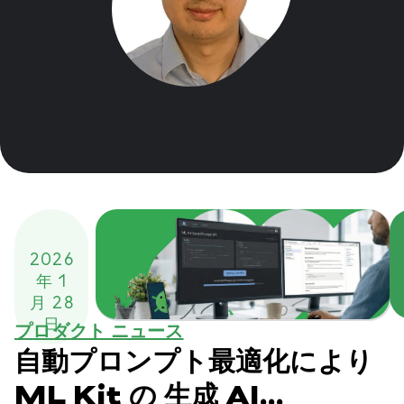
2026
年 1
月 28
日
プロダクト ニュース
自動プロンプト最適化により
ML Kit の 生成 AI