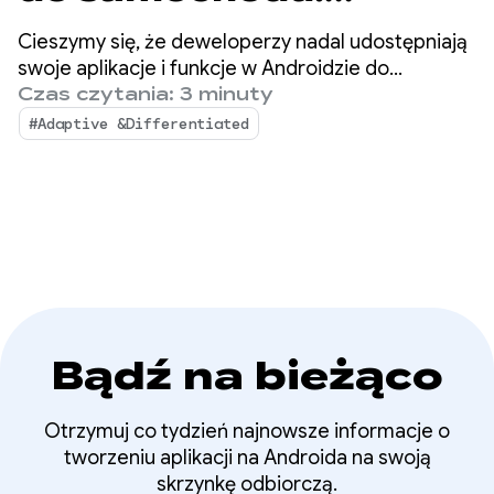
ujednolicenie platform
Cieszymy się, że deweloperzy nadal udostępniają
i udostępnienie funkcji
swoje aplikacje i funkcje w Androidzie do
samochodu. W ciągu ostatniego roku
Czas czytania: 3 minuty
premium
zaobserwowaliśmy dalszy dynamiczny rozwój
#Adaptive &Differentiated
ekosystemu aplikacji w Androidzie Auto i
samochodach z wbudowanymi usługami Google.
Bądź na bieżąco
Otrzymuj co tydzień najnowsze informacje o
tworzeniu aplikacji na Androida na swoją
skrzynkę odbiorczą.