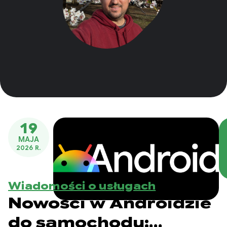
19
MAJA
2026 R.
Wiadomości o usługach
Nowości w Androidzie
do samochodu: