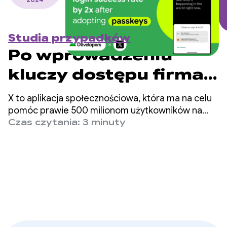
Studia przypadków
Po wprowadzeniu
kluczy dostępu firma
X zwiększyła
X to aplikacja społecznościowa, która ma na celu
współczynnik udanych
pomóc prawie 500 milionom użytkowników na
całym świecie w poznaniu pełnej historii dzięki
Czas czytania: 3 minuty
logowań dwukrotnie
komentarzom na żywo. Znajdziesz w niej
wiadomości z ostatniej chwili, informacje
o rozrywce, sporcie i polityce.