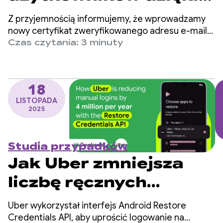
weryfikacji adresu e-
Z przyjemnością informujemy, że wprowadzamy
mail za pomocą
nowy certyfikat zweryfikowanego adresu e-mail
wydawany przez Google, który deweloperzy
Czas czytania: 3 minuty
Menedżera danych
mogą teraz pobierać bezpośrednio z interfejsu
Digital Credential API Menedżera danych
logowania
logowania na Androidzie.
18
LISTOPADA
2025
Studia przypadków
Jak Uber zmniejsza
liczbę ręcznych
logowań o 4 miliony
Uber wykorzystał interfejs Android Restore
rocznie dzięki
Credentials API, aby uprościć logowanie na