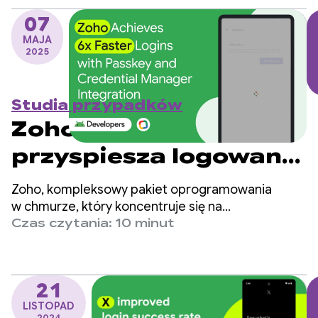
hasła.
07
MAJA
2025
Studia przypadków
Zoho 6-krotnie
przyspiesza logowanie
dzięki integracji
Zoho, kompleksowy pakiet oprogramowania
klucza dostępu
w chmurze, który koncentruje się na
bezpieczeństwie i płynnym działaniu, osiągnął
Czas czytania: 10 minut
i Menedżera danych
znaczną poprawę dzięki wdrożeniu kluczy dostępu
w aplikacji OneAuth na Androida.
logowania
21
LISTOPAD
2024