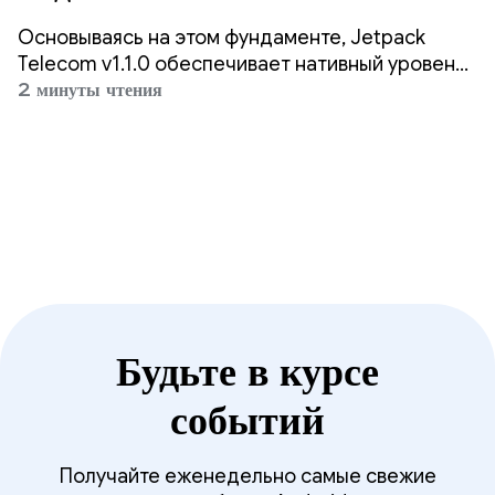
приложения с помощью
Основываясь на этом фундаменте, Jetpack
последней альфа-версии от
Telecom v1.1.0 обеспечивает нативный уровень
видимости и удобства для сторонних VoIP-
2 минуты чтения
Telecom.
приложений.
Будьте в курсе
событий
Получайте еженедельно самые свежие