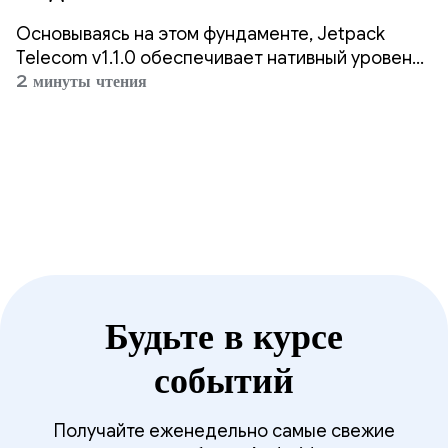
приложения с помощью
Основываясь на этом фундаменте, Jetpack
последней альфа-версии от
Telecom v1.1.0 обеспечивает нативный уровень
видимости и удобства для сторонних VoIP-
2 минуты чтения
Telecom.
приложений.
Будьте в курсе
событий
Получайте еженедельно самые свежие