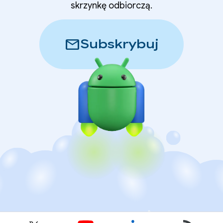
skrzynkę odbiorczą.
mail
Subskrybuj