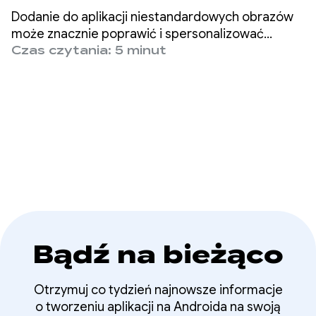
użytkowników dzięki
Dodanie do aplikacji niestandardowych obrazów
generowaniu obrazów
może znacznie poprawić i spersonalizować
wrażenia użytkowników oraz zwiększyć ich
Czas czytania: 5 minut
przez AI
zaangażowanie.
Bądź na bieżąco
Otrzymuj co tydzień najnowsze informacje
o tworzeniu aplikacji na Androida na swoją