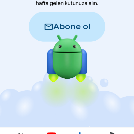
hafta gelen kutunuza alın.
mail
Abone ol