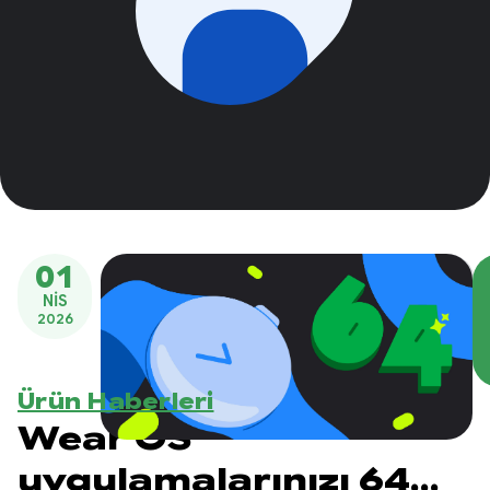
01
NIS
2026
Ürün Haberleri
Wear OS
uygulamalarınızı 64