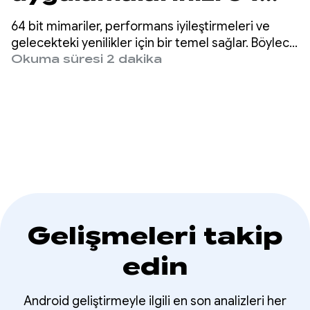
bit gereksinimi için
64 bit mimariler, performans iyileştirmeleri ve
hazır hale getirme
gelecekteki yenilikler için bir temel sağlar. Böylece
kullanıcılarınıza daha hızlı ve daha zengin
Okuma süresi 2 dakika
deneyimler sunabilirsiniz. Android 5'ten beri 64 bit
CPU'ları destekliyoruz.
Gelişmeleri takip
edin
Android geliştirmeyle ilgili en son analizleri her