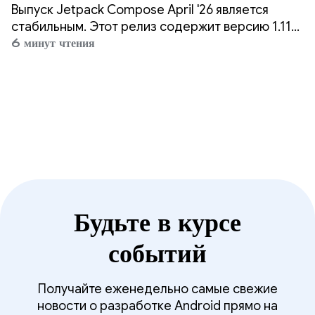
апреля 2026 года?
Выпуск Jetpack Compose April '26 является
стабильным. Этот релиз содержит версию 1.11
основных модулей Compose (см. полное
6 минут чтения
сопоставление BOM), инструменты отладки
общих элементов, события трекпада и многое
другое.
Будьте в курсе
событий
Получайте еженедельно самые свежие
новости о разработке Android прямо на