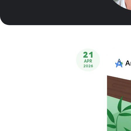
21
APR
2026