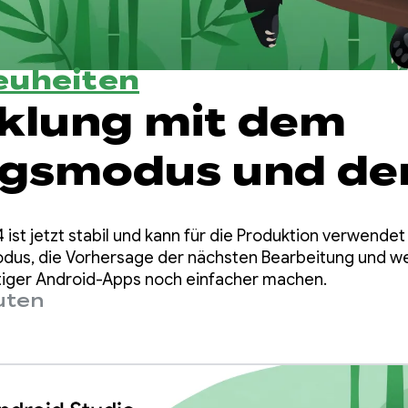
euheiten
klung mit dem
gsmodus und de
sage der nächst
 ist jetzt stabil und kann für die Produktion verwende
itung in Android
dus, die Vorhersage der nächsten Bearbeitung und wei
tiger Android-Apps noch einfacher machen.
uten
 Panda 4 optimie