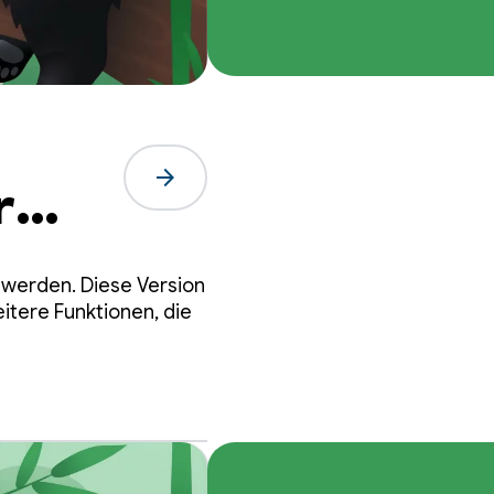
arrow_forward
r
en
t werden. Diese Version
tere Funktionen, die
ren