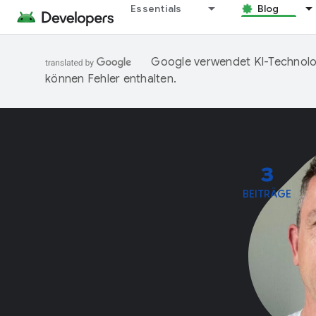
Essentials
Blog
Google verwendet KI-Technolog
können Fehler enthalten.
3
BEITRÄGE