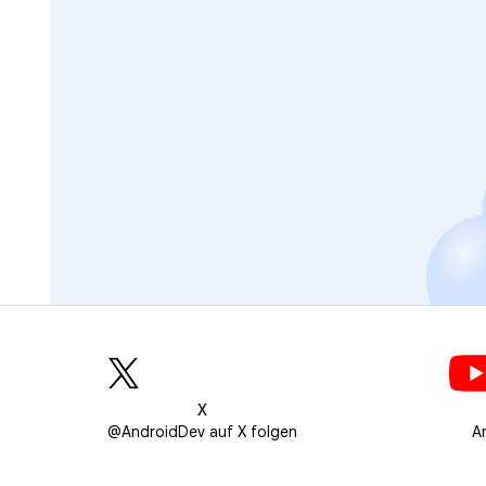
X
@AndroidDev auf X folgen
A