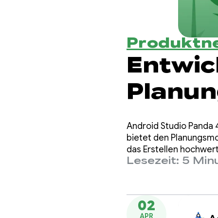
Produktn
Entwic
Planun
Vorher
Android Studio Panda 4
Bearbe
bietet den Planungsmo
das Erstellen hochwer
Lesezeit: 5 Min
Studio
02
APR