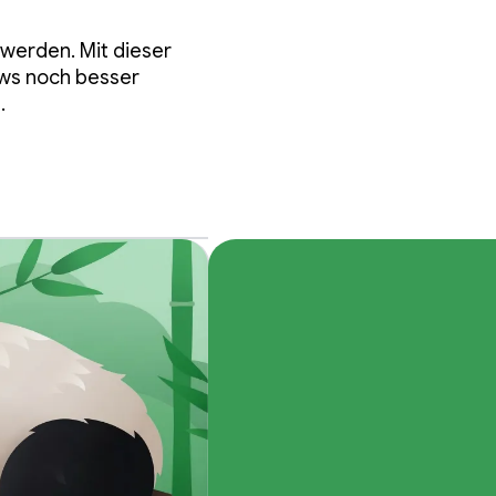
roid
 werden. Mit dieser
ows noch besser
.