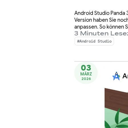
Agente
Android Studio Panda 3
Studio
Version haben Sie noc
anpassen. So können S
3 Minuten Lese
#Android Studio
03
MÄRZ
2026