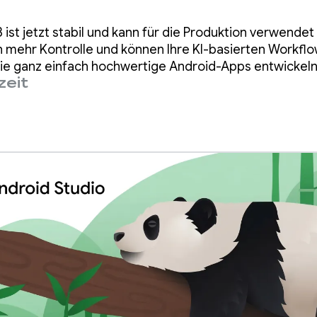
nmodus mit And
 ist jetzt stabil und kann für die Produktion verwendet
 Panda 3
h mehr Kontrolle und können Ihre KI-basierten Workfl
ie ganz einfach hochwertige Android-Apps entwickeln
zeit