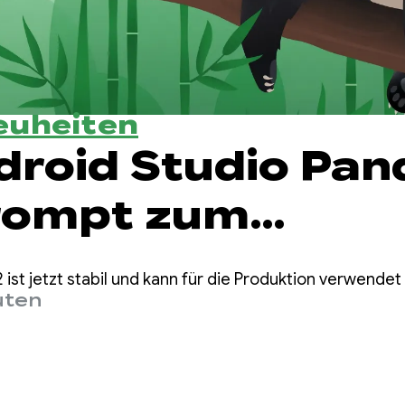
euheiten
droid Studio Pan
rompt zum
onierenden Prot
 ist jetzt stabil und kann für die Produktion verwende
uten