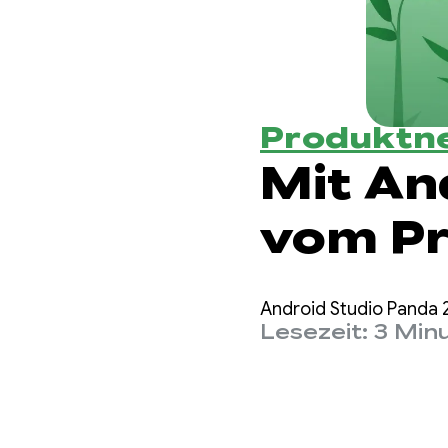
Produktn
Mit An
vom P
funkti
Android Studio Panda 2
Lesezeit: 3 Min