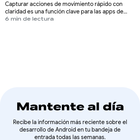
cámara lenta con
Capturar acciones de movimiento rápido con
CameraX 1.5
claridad es una función clave para las apps de
cámara modernas. Esto se logra a través de la
6 min de lectura
captura de alta velocidad, el proceso de
adquisición de fotogramas a velocidades como
120 o 240 fps.
Mantente al día
Recibe la información más reciente sobre el
desarrollo de Android en tu bandeja de
entrada todas las semanas.