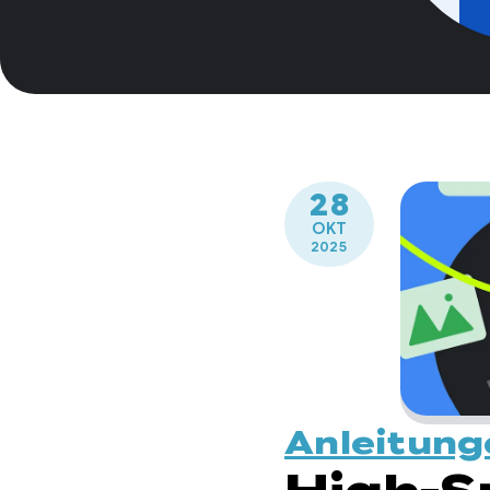
28
OKT
2025
Anleitung