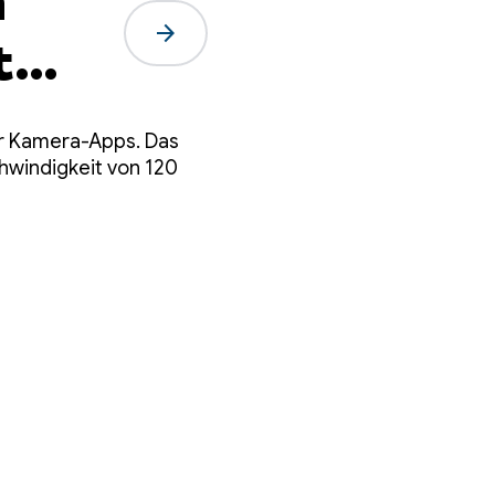
n
arrow_forward
t
er Kamera-Apps. Das
hwindigkeit von 120