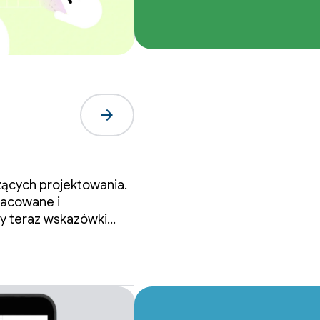
arrow_forward
zących projektowania.
racowane i
my teraz wskazówki
ojektów na Androida.