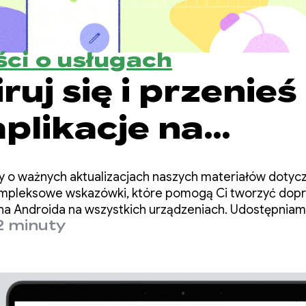
ci o usługach
ruj się i przenieś
aplikacje na
tery
y o ważnych aktualizacjach naszych materiałów dotyc
kompleksowe wskazówki, które pomogą Ci tworzyć dop
 na Androida na wszystkich urządzeniach. Udostępnia
2 minuty
ia aplikacji na komputery oraz odświeżoną Galerię pr