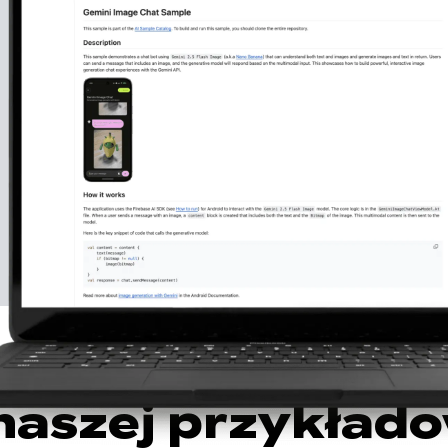
 AI na Androidzie
 naszej przykład