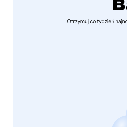
B
Otrzymuj co tydzień najno