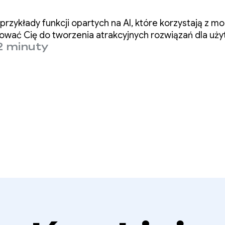
cji katalogowej
przykłady funkcji opartych na AI, które korzystają z mo
rować Cię do tworzenia atrakcyjnych rozwiązań dla uż
2 minuty