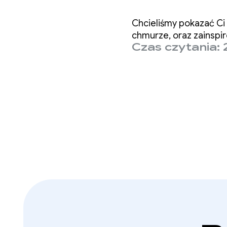
aplika
Chcieliśmy pokazać Ci 
chmurze, oraz zainspi
Czas czytania: 