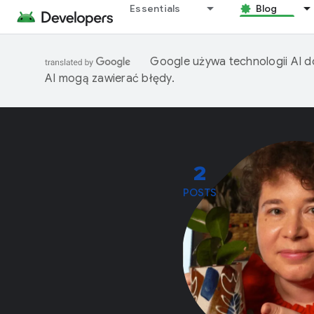
Essentials
Blog
Google używa technologii AI d
AI mogą zawierać błędy.
2
POSTS