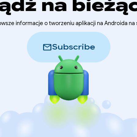
ądź na bieżą
wsze informacje o tworzeniu aplikacji na Androida na
mail
Subscribe