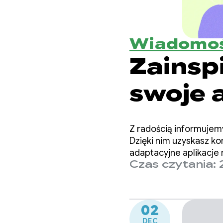
Wiadomoś
Zainspi
swoje 
kompu
Z radością informujem
Dzięki nim uzyskasz 
adaptacyjne aplikacje
Czas czytania: 
dotyczące projektowan
02
DEC