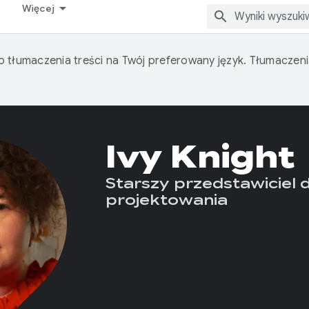
Więcej
o tłumaczenia treści na Twój preferowany język. Tłumacze
Ivy Knight
Starszy przedstawiciel d
projektowania