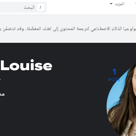
المزيد
/
Louise
1
y
POST
مد