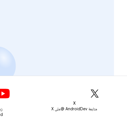
X
متابعة AndroidDev @على X
زي
roid