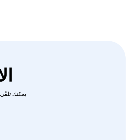
ال
يمكنك تلقّي أحدث ا