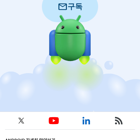
mail
구독