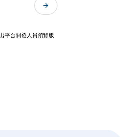
arrow_forward
2 月推出平台開發人員預覽版