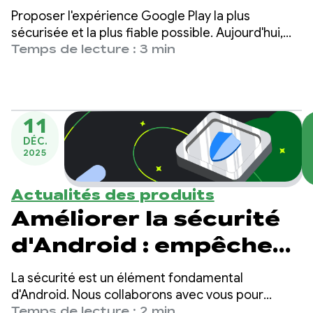
utilisateurs et la
Proposer l'expérience Google Play la plus
protection des
sécurisée et la plus fiable possible. Aujourd'hui,
nous vous annonçons de nouvelles mises à jour
Temps de lecture : 3 min
entreprises grâce à la
des règles et une fonctionnalité de transfert de
compte pour renforcer la confidentialité des
mise à jour des règles
utilisateurs et protéger votre entreprise contre la
Play
fraude.
11
DÉC.
2025
Actualités des produits
Améliorer la sécurité
d'Android : empêcher
les logiciels
La sécurité est un élément fondamental
malveillants
d'Android. Nous collaborons avec vous pour
assurer la sécurité de la plate-forme et protéger
Temps de lecture : 2 min