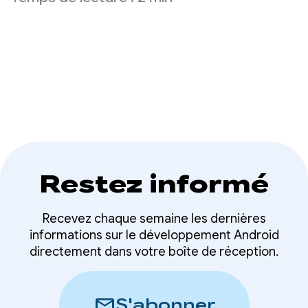
d'espionner les
les données utilisateur en proposant des outils et
des fonctionnalités de sécurité efficaces, comme
données de votre
Credential Manager et FLAG_SECURE.
application
Restez informé
Recevez chaque semaine les dernières
informations sur le développement Android
directement dans votre boîte de réception.
mail
S'abonner