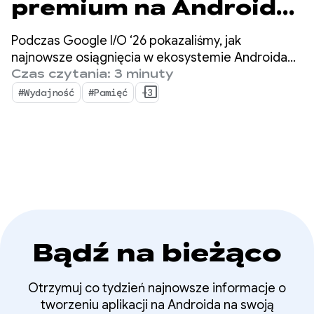
premium na Androida
na Google I/O ‘26
Podczas Google I/O ‘26 pokazaliśmy, jak
najnowsze osiągnięcia w ekosystemie Androida
mogą pomóc Ci podnieść jakość aplikacji i
Czas czytania: 3 minuty
jednocześnie zmaksymalizować wydajność
#Wydajność
#Pamięć
+3
programowania.
Bądź na bieżąco
Otrzymuj co tydzień najnowsze informacje o
tworzeniu aplikacji na Androida na swoją