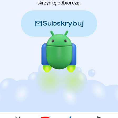
skrzynkę odbiorczą.
mail
Subskrybuj