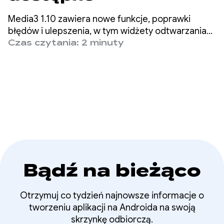
Media3 1.10 zawiera nowe funkcje, poprawki
błędów i ulepszenia, w tym widżety odtwarzania
oparte na Material3, rozszerzoną obsługę
Czas czytania: 2 minuty
formatów w ExoPlayer oraz ulepszone
dostosowywanie prędkości podczas
eksportowania multimediów za pomocą
Transformer.
Bądź na bieżąco
Otrzymuj co tydzień najnowsze informacje o
tworzeniu aplikacji na Androida na swoją
skrzynkę odbiorczą.