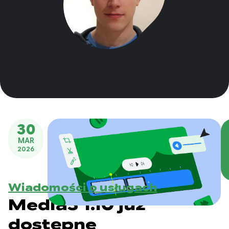
30
MAR
2026
Wiadomości o usługach
Media3 1.10 już
dostępne