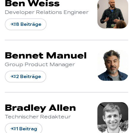
Ben Weiss
Developer Relations Engineer
read_more
8 Beiträge
Bennet Manuel
Group Product Manager
read_more
2 Beiträge
Bradley Allen
Technischer Redakteur
read_more
1 Beitrag