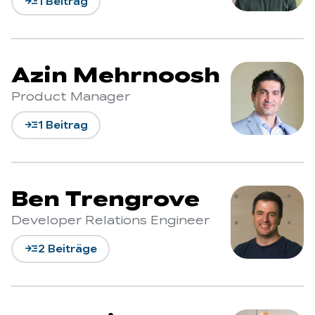
read_more
1 Beitrag
Azin Mehrnoosh
Product Manager
read_more
1 Beitrag
Ben Trengrove
Developer Relations Engineer
read_more
2 Beiträge