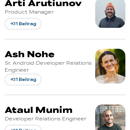
Arti Arutiunov
Product Manager
read_more
1 Beitrag
Ash Nohe
Sr. Android Developer Relations
Engineer
read_more
1 Beitrag
Ataul Munim
Developer Relations Engineer