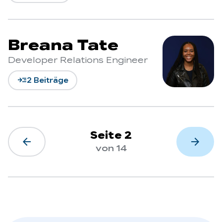
Breana Tate
Developer Relations Engineer
read_more
2 Beiträge
Seite 2
arrow_back
arrow_forward
von 14