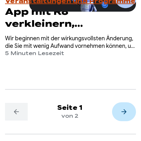
Veranstaltungen und Programme
App mit R8
verkleinern,
optimieren und
Wir beginnen mit der wirkungsvollsten Änderung,
beschleunigen
die Sie mit wenig Aufwand vornehmen können, um
die Leistung Ihrer App zu verbessern: Aktivieren
5 Minuten Lesezeit
Sie den R8-Optimierer im vollständigen Modus.
Seite 1
arrow_back
arrow_forward
von 2