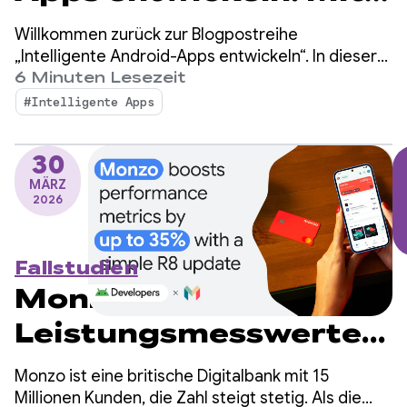
AppFunctions in das
Willkommen zurück zur Blogpostreihe
Android-
„Intelligente Android-Apps entwickeln“. In dieser
Reihe zeigen wir, wie Sie eine einfache Android-
6 Minuten Lesezeit
Intelligenzsystem
App in eine personalisierte, intelligente und
#Intelligente Apps
agentenbasierte Anwendung umwandeln. Im
einbinden
letzten Beitrag haben wir uns angesehen, wie Sie
30
mit Firebase AI Logic cloudbasierte und hybride
MÄRZ
KI-Funktionen entwickeln können.
2026
Fallstudien
Monzo steigert
Leistungsmesswerte
mit einem einfachen
Monzo ist eine britische Digitalbank mit 15
R8-Update um bis zu
Millionen Kunden, die Zahl steigt stetig. Als die