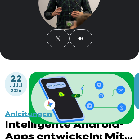
22
. JULI
2026
Anleitungen
Intelligente Android-
Apps entwickeln: Mit