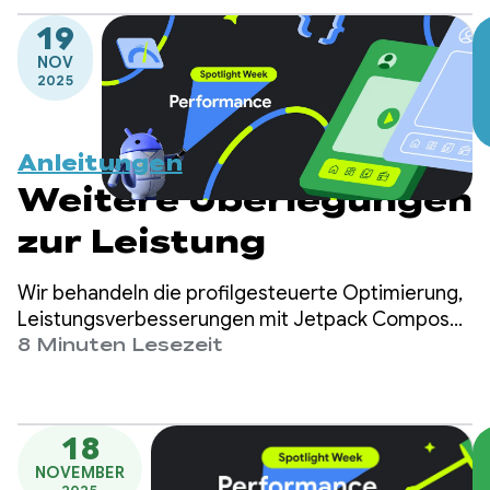
haben wir die Tools mit geringem Aufwand und
19
großer Wirkung behandelt, die Sie zum Entwickeln
NOV
einer leistungsstarken App benötigen.
2025
Anleitungen
Weitere Überlegungen
zur Leistung
Wir behandeln die profilgesteuerte Optimierung,
Leistungsverbesserungen mit Jetpack Compose
und Überlegungen zur Arbeit hinter den Kulissen.
8 Minuten Lesezeit
18
NOVEMBER