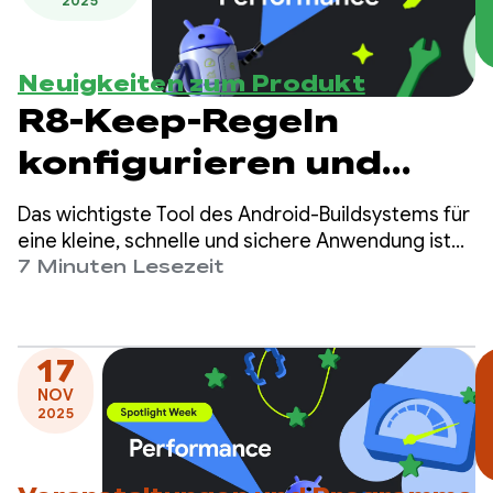
2025
Neuigkeiten zum Produkt
R8-Keep-Regeln
konfigurieren und
Fehler beheben
Das wichtigste Tool des Android-Buildsystems für
eine kleine, schnelle und sichere Anwendung ist
der R8-Optimierer. Dieser Compiler entfernt nicht
7 Minuten Lesezeit
verwendeten Code und Ressourcen, verkleinert
den Code, benennt ihn um oder minimiert ihn und
optimiert die App.
17
NOV
2025