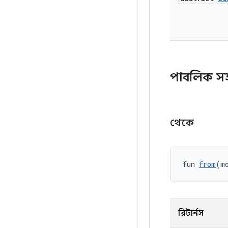
পাবলিক স
থেকে
fun 
from
(m
রিটার্নস