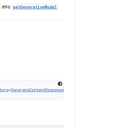
getGenerativeModel
প্রদত্ত
ture
<
GenerateContentResponse
>