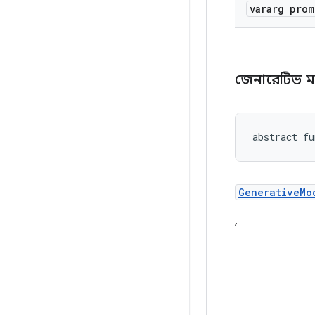
vararg pro
জেনারেটিভ 
abstract fu
GenerativeMo
,