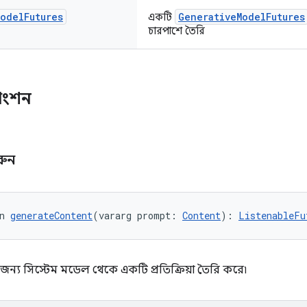
Model
Futures
GenerativeModelFutures
একটি
চারপাশে তৈরি
াংশন
করুন
n 
generateContent
(vararg prompt: 
Content
): 
ListenableFu
জন্য সিস্টেম মডেল থেকে একটি প্রতিক্রিয়া তৈরি করে৷