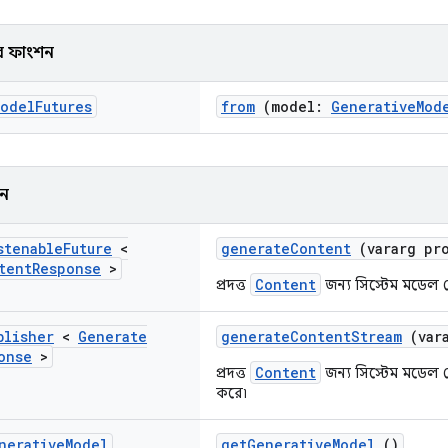
র ফাংশন
Model
Futures
from
(model:
GenerativeMod
শন
stenable
Future
<
generateContent
(vararg pr
tent
Response
>
Content
প্রদত্ত
জন্য সিস্টেম মডেল থ
blisher
<
Generate
generateContentStream
(var
onse
>
Content
প্রদত্ত
জন্য সিস্টেম মডেল থেক
করে৷
nerative
Model
getGenerativeModel
()