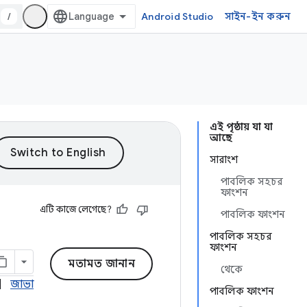
/
Android Studio
সাইন-ইন করুন
এই পৃষ্ঠায় যা যা
আছে
সারাংশ
পাবলিক সহচর
ফাংশন
এটি কাজে লেগেছে?
পাবলিক ফাংশন
পাবলিক সহচর
ফাংশন
মতামত জানান
থেকে
|
জাভা
পাবলিক ফাংশন