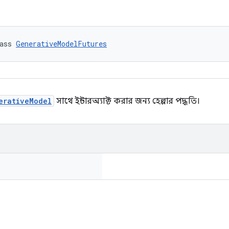
ass 
GenerativeModelFutures
erativeModel
সাথে ইন্টারঅ্যাক্ট করার জন্য হেল্পার পদ্ধতি।