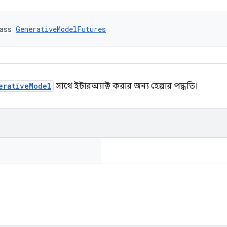
ass 
GenerativeModelFutures
erativeModel
সাথে ইন্টারঅ্যাক্ট করার জন্য হেল্পার পদ্ধতি।