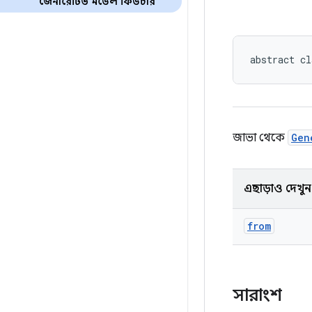
জেনারেটিভ মডেল ফিউচার
abstract cl
জাভা থেকে
Gen
এছাড়াও দেখুন
from
সারাংশ