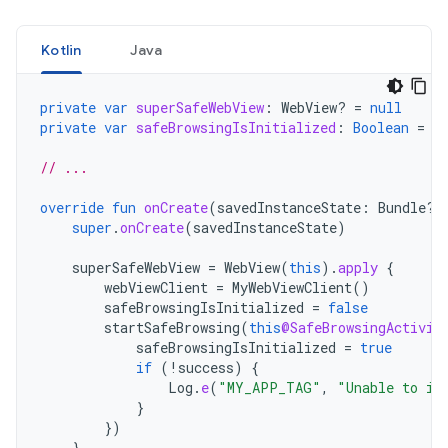
Kotlin
Java
private
var
superSafeWebView
:
WebView? 
=
null
private
var
safeBrowsingIsInitialized
:
Boolean
=
f
// ...
override
fun
onCreate
(
savedInstanceState
:
Bundle?)
super
.
onCreate
(
savedInstanceState
)
superSafeWebView
=
WebView
(
this
).
apply
{
webViewClient
=
MyWebViewClient
()
safeBrowsingIsInitialized
=
false
startSafeBrowsing
(
this
@SafeBrowsingActivit
safeBrowsingIsInitialized
=
true
if
(
!
success
)
{
Log
.
e
(
"MY_APP_TAG"
,
"Unable to in
}
})
}