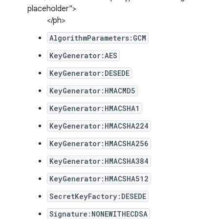
placeholder">
</ph>
AlgorithmParameters:GCM
KeyGenerator:AES
KeyGenerator:DESEDE
KeyGenerator:HMACMD5
KeyGenerator:HMACSHA1
KeyGenerator:HMACSHA224
KeyGenerator:HMACSHA256
KeyGenerator:HMACSHA384
KeyGenerator:HMACSHA512
SecretKeyFactory:DESEDE
Signature:NONEWITHECDSA