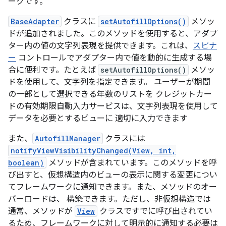
ークです。
BaseAdapter
クラスに
setAutofillOptions()
メソッ
ドが追加されました。このメソッドを使用すると、アダプ
ター内の値の文字列表現を提供できます。これは、
スピナ
ー
コントロールでアダプター内で値を動的に生成する場
合に便利です。たとえば
setAutofillOptions()
メソッ
ドを使用して、文字列を指定できます。 ユーザーが期間
の一部として選択できる年数のリストを クレジットカー
ドの有効期限自動入力サービスは、文字列表現を使用して
データを必要とするビューに 適切に入力できます
また、
AutofillManager
クラスには
notifyViewVisibilityChanged(View, int,
boolean)
メソッドが含まれています。このメソッドを呼
び出すと、仮想構造内のビューの表示に関する変更につい
てフレームワークに通知できます。また、メソッドのオー
バーロードは、 構築できます。ただし、非仮想構造では
通常、メソッドが
View
クラスですでに呼び出されてい
るため、フレームワークに対して明示的に通知する必要は