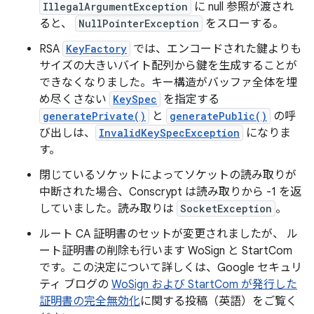
IllegalArgumentException
に null 参照が渡され
ると、
NullPointerException
をスローする。
RSA
KeyFactory
では、エンコードされた鍵よりも
サイズの大きいバイト配列から鍵を生成することが
できなくなりました。キー構造がバッファ全体を埋
め尽くさない
KeySpec
を指定する
generatePrivate()
と
generatePublic()
の呼
び出しは、
InvalidKeySpecException
になりま
す。
閉じているソケットによってソケットの読み取りが
中断された場合、Conscrypt は読み取りから -1 を返
していました。読み取りは
SocketException
。
ルート CA 証明書のセットが変更されましたが、 ル
ート証明書の削除も行います WoSign と StartCom
です。この決定について詳しくは、Google セキュリ
ティ ブログの
WoSign および StartCom が発行した
証明書の完全無効化
に関する投稿（英語）をご覧く