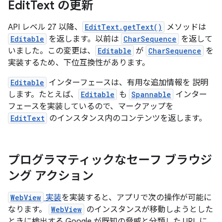
Edit
Text の更新
API レベル 27 以降、
EditText.getText()
メソッドは
Editable
を返します。以前は
CharSequence
を返して
いました。この変更は、
Editable
が
CharSequence
を
実装するため、下位互換性があります。
Editable
インターフェースは、有用な追加情報を 説明
します。たとえば、
Editable
も
Spannable
インター
フェースを実装しているので、マークアップを
EditText
のインスタンス内のコンテンツを返します。
プログラマティックなセーフ ブラウジ
ング アクション
WebView
実装
を実装すると、アプリで次の操作が可能に
なります。
WebView
のインスタンスが移動しようとした
ときに検出する Google が既知の脅威と分類した URL に