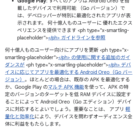
Google Play
: すべてのアプリは Android Oreo を搭
載したデバイスで利用可能 （Go バージョン）で
は、デベロッパーが特別に最適化されたアプリが表
示されます。 何十億人ものユーザーに 優れたエクス
ペリエンスを提供できます <ph type="x-smartling-
placeholder">
</ph> ガイドラインを参照
何十億人ものユーザー向けにアプリを更新 <ph type="x-
smartling-placeholder">
</ph> の使用に関する追加のガイ
ダンスが
<ph type="x-smartling-placeholder">
</ph> デバ
イスに応じてアプリを最適化する Android Oreo（Go バー
ジョン）
。ほとんどの場合は、既存の APK を最適化する
か、Google Play の
マルチ APK 機能
を使って、APK の特
定のバージョンのターゲットを低 RAM デバイスに設定す
ることによって Android Oreo（Go エディション）デバイ
スに対応するとよいでしょう。重要なことは、 アプリ
軽
量化と効率化
により、デバイスを問わずオーディエンス全
体に利益をもたらします。