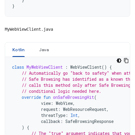
}
MyWebViewClient.java
Kotlin
Java
class
MyWebViewClient
:
WebViewClient
()
{
// Automatically go "back to safety" when atte
// Safe Browsing has identified as a known thre
// calls this method only after Safe Browsing 
// conditional logic needed here.
override
fun
onSafeBrowsingHit
(
view
:
WebView
,
request
:
WebResourceRequest
,
threatType
:
Int
,
callback
:
SafeBrowsingResponse
)
{
// The "true" argument indicates that your